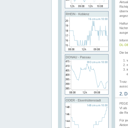
Aktual
Richti
übern
RHEIN - Koblenz
angeze
Haftu
Nichtn
ausge
Infor
DL-DE
Die be
DONAU - Passau
v
Trotz 
aussch
2. 
ODER - Eisenhüttenstadt
PEGEL
VI al
die R
Für j
Aktion