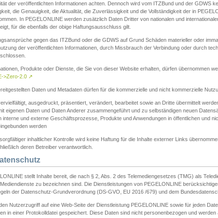
ität der veröffentlichten Informationen achten. Dennoch wird vom ITZBund und der GDWS kein
gkeit, die Genauigkeit, die Aktualität, die Zuverlässigkeit und die Vollständigkeit der in PEG
ommen. In PEGELONLINE werden zusätzlich Daten Dritter von nationalen und internationale
igt, für die ebenfalls der obige Haftungsausschluss gilt.
ngsansprüche gegen das ITZBund oder die GDWS auf Grund Schäden materieller oder immater
utzung der veröffentlichten Informationen, durch Missbrauch der Verbindung oder durch tec
schlossen.
mationen, Produkte oder Dienste, die Sie von dieser Website erhalten, dürfen übernommen we
->Zero-2.0
↗
reitgestellten Daten und Metadaten dürfen für die kommerzielle und nicht kommerzielle Nut
ervielfältigt, ausgedruckt, präsentiert, verändert, bearbeitet sowie an Dritte übermittelt werde
mit eigenen Daten und Daten Anderer zusammengeführt und zu selbständigen neuen Datens
in interne und externe Geschäftsprozesse, Produkte und Anwendungen in öffentlichen und nic
eingebunden werden
sorgfältiger inhaltlicher Kontrolle wird keine Haftung für die Inhalte externer Links übernomme
ließlich deren Betreiber verantwortlich.
Datenschutz
ONLINE stellt Inhalte bereit, die nach § 2, Abs. 2 des Telemediengesetzes (TMG) als Teled
s Mediendienste zu bezeichnen sind. Die Dienstleistungen von PEGELONLINE berücksichtigen
egeln der Datenschutz-Grundverordnung (DS-GVO, EU 2016 /679) und dem Bundesdatensc
eden Nutzerzugriff auf eine Web-Seite der Dienstleistung PEGELONLINE sowie für jeden Dat
en in einer Protokolldatei gespeichert. Diese Daten sind nicht personenbezogen und werden a