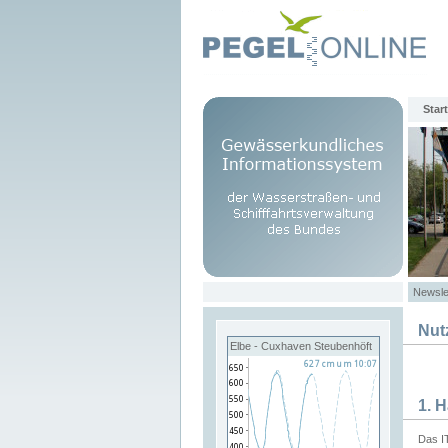
Start
Newsle
Nut
Elbe - Cuxhaven Steubenhöft
1. 
Das I