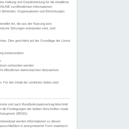
e Haftung und Gewährleistung für die inhaltliche
ELONLINE veröffentlichten Informationen
n Behörden, Organisationen und Einrichtungen
ieller Art, die aus der Nutzung bzw.
hnische Störungen entstanden sind, sind
rden. Dies geschieht auf der Grundlage der Lizenz
zung insbesondere
n
ätzen verbunden werden
ht öffentlichen elektronischen Netzwerken
n. Für den Inhalt der verlinkten Seiten sind
ienste und nach Rundfunkstaatsvertrag Abschnitt
 die Festlegungen der beiden Vorschriften sowie
hutzgesetz (BDSG).
endownload werden Informationen zu diesen
usschließlich in anonymisierter Form statistisch