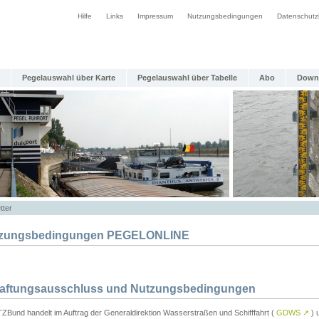
Hilfe
Links
Impressum
Nutzungsbedingungen
Datenschutz
Pegelauswahl über Karte
Pegelauswahl über Tabelle
Abo
Down
tter
zungsbedingungen PEGELONLINE
Haftungsausschluss und Nutzungsbedingungen
TZBund handelt im Auftrag der Generaldirektion Wasserstraßen und Schifffahrt (
GDWS
↗
) u