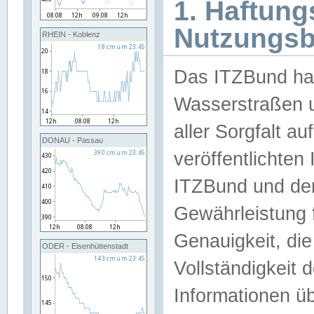
1. Haftun
Nutzungs
RHEIN - Koblenz
Das ITZBund han
Wasserstraßen u
aller Sorgfalt au
DONAU - Passau
veröffentlichte
ITZBund und de
Gewährleistung fü
Genauigkeit, die 
ODER - Eisenhüttenstadt
Vollständigkeit
Informationen 