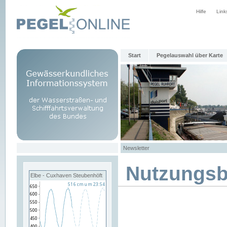
Hilfe
Link
Start
Pegelauswahl über Karte
Newsletter
Nutzungs
Elbe - Cuxhaven Steubenhöft