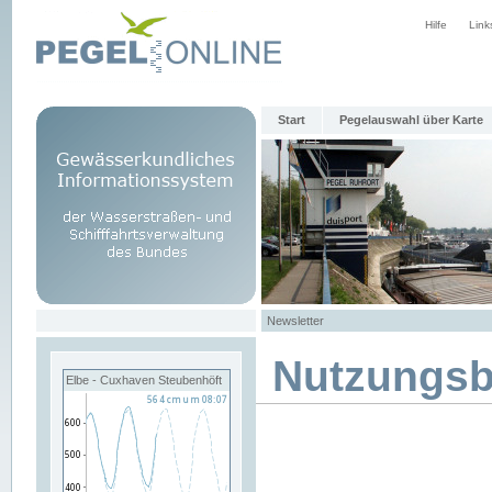
Hilfe
Link
Start
Pegelauswahl über Karte
Newsletter
Nutzungs
Elbe - Cuxhaven Steubenhöft