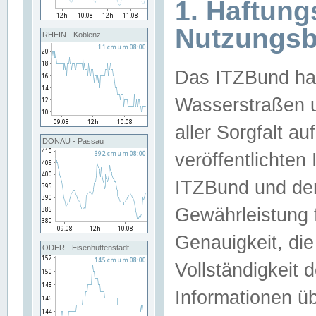
1. Haftun
Nutzungs
RHEIN - Koblenz
Das ITZBund han
Wasserstraßen u
aller Sorgfalt au
DONAU - Passau
veröffentlichte
ITZBund und de
Gewährleistung fü
Genauigkeit, die 
ODER - Eisenhüttenstadt
Vollständigkeit
Informationen 