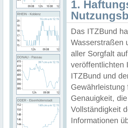
1. Haftun
Nutzungs
RHEIN - Koblenz
Das ITZBund han
Wasserstraßen u
aller Sorgfalt au
DONAU - Passau
veröffentlichte
ITZBund und de
Gewährleistung fü
Genauigkeit, die 
ODER - Eisenhüttenstadt
Vollständigkeit
Informationen 