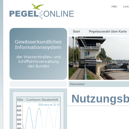
Hilfe
Link
Start
Pegelauswahl über Karte
Newsletter
Nutzungs
Elbe - Cuxhaven Steubenhöft