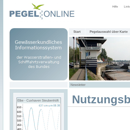
Hilfe
Link
Start
Pegelauswahl über Karte
Newsletter
Nutzungs
Elbe - Cuxhaven Steubenhöft