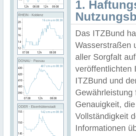
1. Haftun
Nutzungs
RHEIN - Koblenz
Das ITZBund han
Wasserstraßen u
aller Sorgfalt au
DONAU - Passau
veröffentlichte
ITZBund und de
Gewährleistung fü
Genauigkeit, die 
ODER - Eisenhüttenstadt
Vollständigkeit
Informationen 