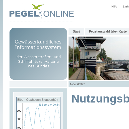
Hilfe
Link
Start
Pegelauswahl über Karte
Newsletter
Nutzungs
Elbe - Cuxhaven Steubenhöft