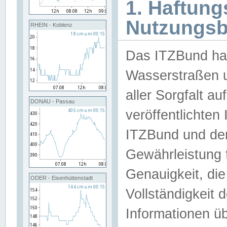
1. Haftun
Nutzungs
RHEIN - Koblenz
Das ITZBund han
Wasserstraßen u
aller Sorgfalt au
DONAU - Passau
veröffentlichte
ITZBund und de
Gewährleistung fü
Genauigkeit, die 
ODER - Eisenhüttenstadt
Vollständigkeit
Informationen 