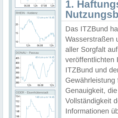
1. Haftun
Nutzungs
RHEIN - Koblenz
Das ITZBund han
Wasserstraßen u
aller Sorgfalt au
DONAU - Passau
veröffentlichte
ITZBund und de
Gewährleistung fü
Genauigkeit, die 
ODER - Eisenhüttenstadt
Vollständigkeit
Informationen 