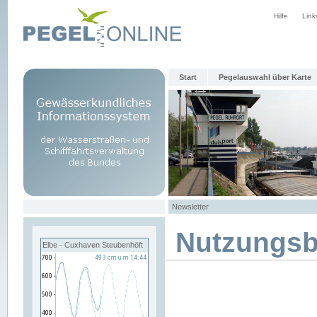
Hilfe
Link
Start
Pegelauswahl über Karte
Newsletter
Nutzungs
Elbe - Cuxhaven Steubenhöft