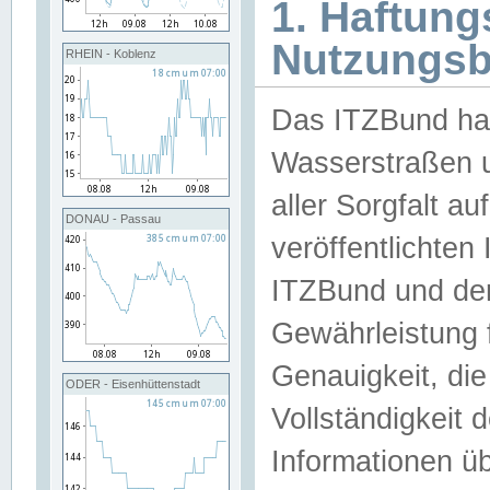
1. Haftun
Nutzungs
RHEIN - Koblenz
Das ITZBund han
Wasserstraßen u
aller Sorgfalt au
DONAU - Passau
veröffentlichte
ITZBund und de
Gewährleistung fü
Genauigkeit, die 
ODER - Eisenhüttenstadt
Vollständigkeit
Informationen 