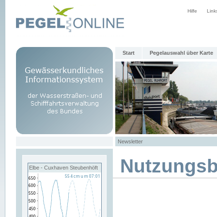
Hilfe
Link
Start
Pegelauswahl über Karte
Newsletter
Nutzungs
Elbe - Cuxhaven Steubenhöft