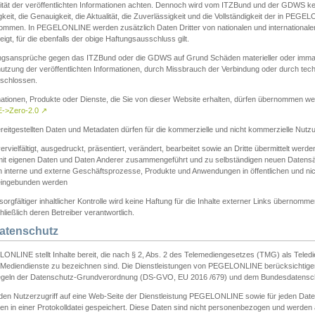
ität der veröffentlichten Informationen achten. Dennoch wird vom ITZBund und der GDWS kein
gkeit, die Genauigkeit, die Aktualität, die Zuverlässigkeit und die Vollständigkeit der in PEG
ommen. In PEGELONLINE werden zusätzlich Daten Dritter von nationalen und internationale
igt, für die ebenfalls der obige Haftungsausschluss gilt.
ngsansprüche gegen das ITZBund oder die GDWS auf Grund Schäden materieller oder immater
utzung der veröffentlichten Informationen, durch Missbrauch der Verbindung oder durch tec
schlossen.
mationen, Produkte oder Dienste, die Sie von dieser Website erhalten, dürfen übernommen we
->Zero-2.0
↗
reitgestellten Daten und Metadaten dürfen für die kommerzielle und nicht kommerzielle Nut
ervielfältigt, ausgedruckt, präsentiert, verändert, bearbeitet sowie an Dritte übermittelt werde
mit eigenen Daten und Daten Anderer zusammengeführt und zu selbständigen neuen Datens
in interne und externe Geschäftsprozesse, Produkte und Anwendungen in öffentlichen und nic
eingebunden werden
sorgfältiger inhaltlicher Kontrolle wird keine Haftung für die Inhalte externer Links übernomme
ließlich deren Betreiber verantwortlich.
Datenschutz
ONLINE stellt Inhalte bereit, die nach § 2, Abs. 2 des Telemediengesetzes (TMG) als Teled
s Mediendienste zu bezeichnen sind. Die Dienstleistungen von PEGELONLINE berücksichtigen
egeln der Datenschutz-Grundverordnung (DS-GVO, EU 2016 /679) und dem Bundesdatensc
eden Nutzerzugriff auf eine Web-Seite der Dienstleistung PEGELONLINE sowie für jeden Dat
en in einer Protokolldatei gespeichert. Diese Daten sind nicht personenbezogen und werden a