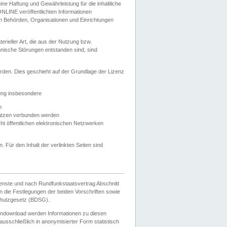
e Haftung und Gewährleistung für die inhaltliche
ELONLINE veröffentlichten Informationen
n Behörden, Organisationen und Einrichtungen
ieller Art, die aus der Nutzung bzw.
hnische Störungen entstanden sind, sind
rden. Dies geschieht auf der Grundlage der Lizenz
zung insbesondere
n
ätzen verbunden werden
ht öffentlichen elektronischen Netzwerken
n. Für den Inhalt der verlinkten Seiten sind
ienste und nach Rundfunkstaatsvertrag Abschnitt
 die Festlegungen der beiden Vorschriften sowie
hutzgesetz (BDSG).
endownload werden Informationen zu diesen
usschließlich in anonymisierter Form statistisch