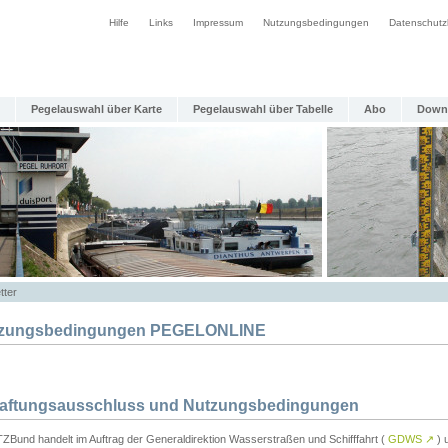
Hilfe
Links
Impressum
Nutzungsbedingungen
Datenschutz
Pegelauswahl über Karte
Pegelauswahl über Tabelle
Abo
Down
tter
zungsbedingungen PEGELONLINE
Haftungsausschluss und Nutzungsbedingungen
TZBund handelt im Auftrag der Generaldirektion Wasserstraßen und Schifffahrt (
GDWS
↗
) u