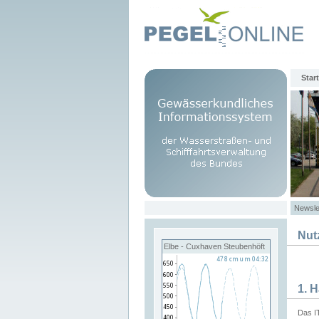
Start
Newsle
Nut
Elbe - Cuxhaven Steubenhöft
1. 
Das I