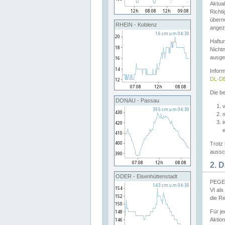
Aktual
Richti
übern
RHEIN - Koblenz
angeze
Haftu
Nichtn
ausge
Infor
DL-DE
Die be
DONAU - Passau
v
Trotz 
aussch
2. 
ODER - Eisenhüttenstadt
PEGEL
VI al
die R
Für j
Aktion