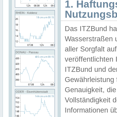
1. Haftun
Nutzungs
RHEIN - Koblenz
Das ITZBund han
Wasserstraßen u
aller Sorgfalt au
DONAU - Passau
veröffentlichte
ITZBund und de
Gewährleistung fü
Genauigkeit, die 
ODER - Eisenhüttenstadt
Vollständigkeit
Informationen 