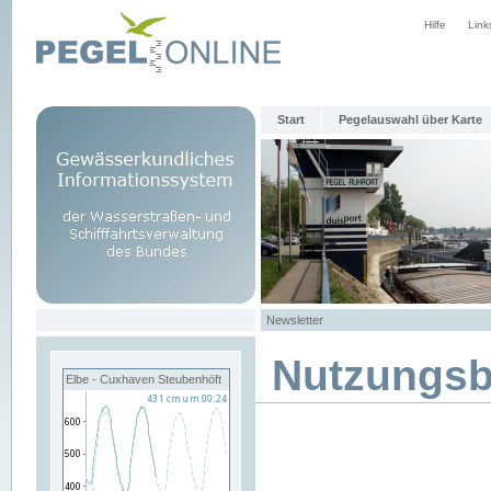
Hilfe
Link
Start
Pegelauswahl über Karte
Newsletter
Nutzungs
Elbe - Cuxhaven Steubenhöft