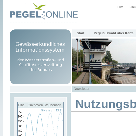
Hilfe
Link
Start
Pegelauswahl über Karte
Newsletter
Nutzungs
Elbe - Cuxhaven Steubenhöft