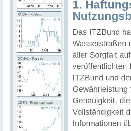
1. Haftun
Nutzungs
RHEIN - Koblenz
Das ITZBund han
Wasserstraßen u
aller Sorgfalt au
DONAU - Passau
veröffentlichte
ITZBund und de
Gewährleistung fü
Genauigkeit, die 
ODER - Eisenhüttenstadt
Vollständigkeit
Informationen 