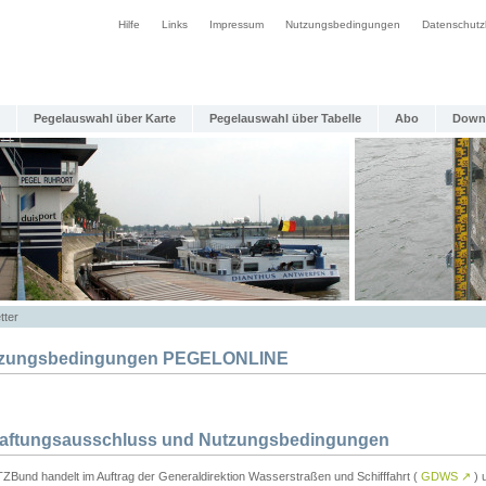
Hilfe
Links
Impressum
Nutzungsbedingungen
Datenschutz
Pegelauswahl über Karte
Pegelauswahl über Tabelle
Abo
Down
tter
zungsbedingungen PEGELONLINE
Haftungsausschluss und Nutzungsbedingungen
TZBund handelt im Auftrag der Generaldirektion Wasserstraßen und Schifffahrt (
GDWS
↗
) u