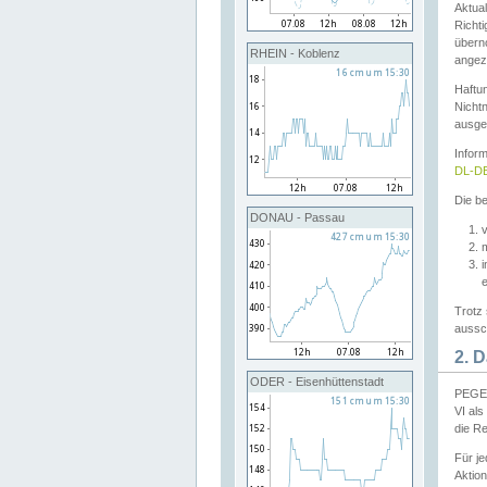
Aktual
Richti
übern
RHEIN - Koblenz
angeze
Haftu
Nichtn
ausge
Infor
DL-DE
Die be
DONAU - Passau
v
Trotz 
aussch
2. 
ODER - Eisenhüttenstadt
PEGEL
VI al
die R
Für j
Aktion