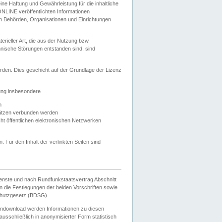
e Haftung und Gewährleistung für die inhaltliche
ELONLINE veröffentlichten Informationen
n Behörden, Organisationen und Einrichtungen
ieller Art, die aus der Nutzung bzw.
hnische Störungen entstanden sind, sind
rden. Dies geschieht auf der Grundlage der Lizenz
zung insbesondere
n
ätzen verbunden werden
ht öffentlichen elektronischen Netzwerken
n. Für den Inhalt der verlinkten Seiten sind
ienste und nach Rundfunkstaatsvertrag Abschnitt
 die Festlegungen der beiden Vorschriften sowie
hutzgesetz (BDSG).
endownload werden Informationen zu diesen
usschließlich in anonymisierter Form statistisch