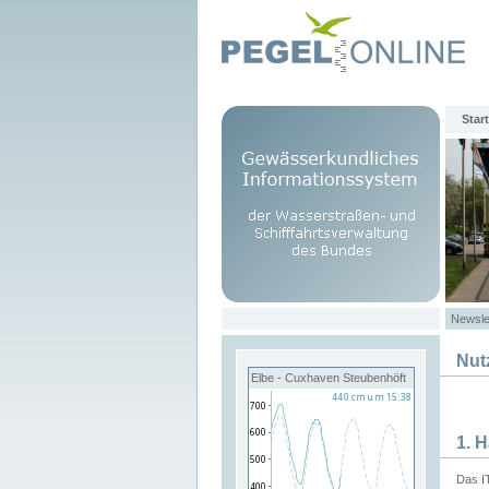
Start
Newsle
Nut
Elbe - Cuxhaven Steubenhöft
1. 
Das I