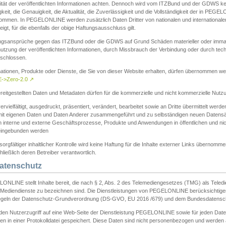
ität der veröffentlichten Informationen achten. Dennoch wird vom ITZBund und der GDWS kein
gkeit, die Genauigkeit, die Aktualität, die Zuverlässigkeit und die Vollständigkeit der in PEG
ommen. In PEGELONLINE werden zusätzlich Daten Dritter von nationalen und internationale
igt, für die ebenfalls der obige Haftungsausschluss gilt.
ngsansprüche gegen das ITZBund oder die GDWS auf Grund Schäden materieller oder immater
utzung der veröffentlichten Informationen, durch Missbrauch der Verbindung oder durch tec
schlossen.
mationen, Produkte oder Dienste, die Sie von dieser Website erhalten, dürfen übernommen we
->Zero-2.0
↗
reitgestellten Daten und Metadaten dürfen für die kommerzielle und nicht kommerzielle Nut
ervielfältigt, ausgedruckt, präsentiert, verändert, bearbeitet sowie an Dritte übermittelt werde
mit eigenen Daten und Daten Anderer zusammengeführt und zu selbständigen neuen Datens
in interne und externe Geschäftsprozesse, Produkte und Anwendungen in öffentlichen und nic
eingebunden werden
sorgfältiger inhaltlicher Kontrolle wird keine Haftung für die Inhalte externer Links übernomme
ließlich deren Betreiber verantwortlich.
Datenschutz
ONLINE stellt Inhalte bereit, die nach § 2, Abs. 2 des Telemediengesetzes (TMG) als Teled
s Mediendienste zu bezeichnen sind. Die Dienstleistungen von PEGELONLINE berücksichtigen
egeln der Datenschutz-Grundverordnung (DS-GVO, EU 2016 /679) und dem Bundesdatensc
eden Nutzerzugriff auf eine Web-Seite der Dienstleistung PEGELONLINE sowie für jeden Dat
en in einer Protokolldatei gespeichert. Diese Daten sind nicht personenbezogen und werden a