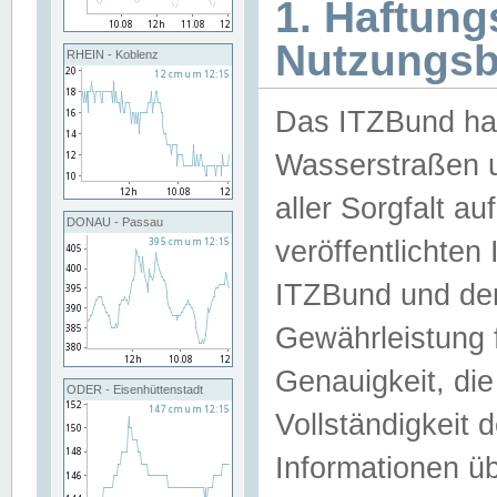
1. Haftun
Nutzungs
RHEIN - Koblenz
Das ITZBund han
Wasserstraßen u
aller Sorgfalt au
DONAU - Passau
veröffentlichte
ITZBund und de
Gewährleistung fü
Genauigkeit, die 
ODER - Eisenhüttenstadt
Vollständigkeit
Informationen 