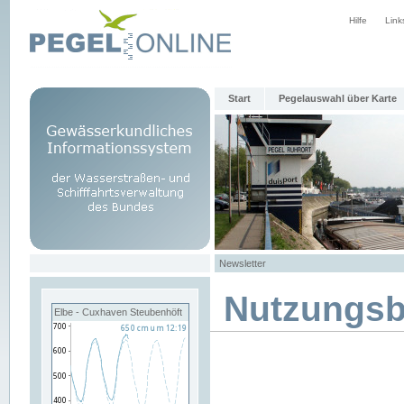
Hilfe
Link
Start
Pegelauswahl über Karte
Newsletter
Nutzungs
Elbe - Cuxhaven Steubenhöft