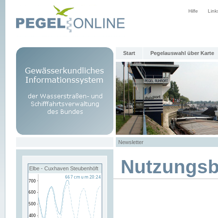
Hilfe
Link
Start
Pegelauswahl über Karte
Newsletter
Nutzungs
Elbe - Cuxhaven Steubenhöft