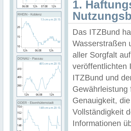
1. Haftun
Nutzungs
RHEIN - Koblenz
Das ITZBund han
Wasserstraßen u
aller Sorgfalt au
DONAU - Passau
veröffentlichte
ITZBund und de
Gewährleistung fü
Genauigkeit, die 
ODER - Eisenhüttenstadt
Vollständigkeit
Informationen 