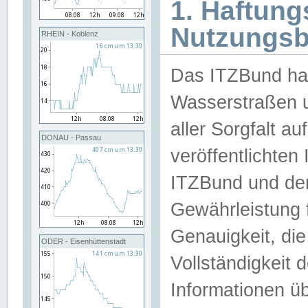
1. Haftun
Nutzungs
RHEIN - Koblenz
Das ITZBund han
Wasserstraßen u
aller Sorgfalt au
DONAU - Passau
veröffentlichte
ITZBund und de
Gewährleistung fü
Genauigkeit, die 
ODER - Eisenhüttenstadt
Vollständigkeit
Informationen 