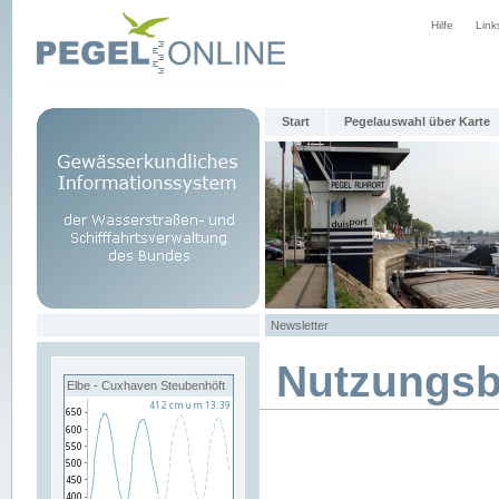
Hilfe
Link
Start
Pegelauswahl über Karte
Newsletter
Nutzungs
Elbe - Cuxhaven Steubenhöft