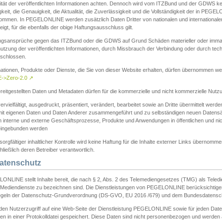
ität der veröffentlichten Informationen achten. Dennoch wird vom ITZBund und der GDWS kein
gkeit, die Genauigkeit, die Aktualität, die Zuverlässigkeit und die Vollständigkeit der in PEG
ommen. In PEGELONLINE werden zusätzlich Daten Dritter von nationalen und internationale
igt, für die ebenfalls der obige Haftungsausschluss gilt.
ngsansprüche gegen das ITZBund oder die GDWS auf Grund Schäden materieller oder immater
utzung der veröffentlichten Informationen, durch Missbrauch der Verbindung oder durch tec
schlossen.
mationen, Produkte oder Dienste, die Sie von dieser Website erhalten, dürfen übernommen we
->Zero-2.0
↗
reitgestellten Daten und Metadaten dürfen für die kommerzielle und nicht kommerzielle Nut
ervielfältigt, ausgedruckt, präsentiert, verändert, bearbeitet sowie an Dritte übermittelt werde
mit eigenen Daten und Daten Anderer zusammengeführt und zu selbständigen neuen Datens
in interne und externe Geschäftsprozesse, Produkte und Anwendungen in öffentlichen und nic
eingebunden werden
sorgfältiger inhaltlicher Kontrolle wird keine Haftung für die Inhalte externer Links übernomme
ließlich deren Betreiber verantwortlich.
Datenschutz
ONLINE stellt Inhalte bereit, die nach § 2, Abs. 2 des Telemediengesetzes (TMG) als Teled
s Mediendienste zu bezeichnen sind. Die Dienstleistungen von PEGELONLINE berücksichtigen
egeln der Datenschutz-Grundverordnung (DS-GVO, EU 2016 /679) und dem Bundesdatensc
eden Nutzerzugriff auf eine Web-Seite der Dienstleistung PEGELONLINE sowie für jeden Dat
en in einer Protokolldatei gespeichert. Diese Daten sind nicht personenbezogen und werden a