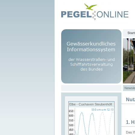
Start
Newsle
Nut
Elbe - Cuxhaven Steubenhöft
1. 
Das I