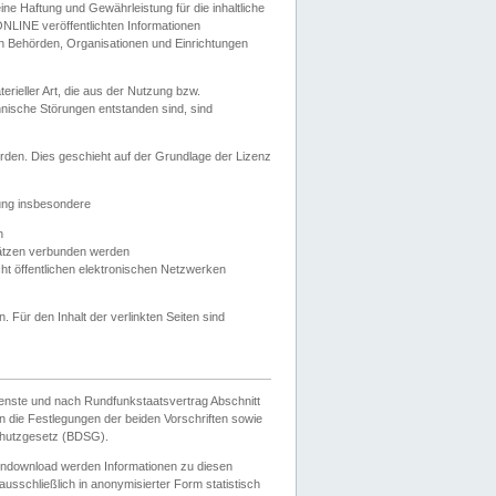
e Haftung und Gewährleistung für die inhaltliche
ELONLINE veröffentlichten Informationen
n Behörden, Organisationen und Einrichtungen
ieller Art, die aus der Nutzung bzw.
hnische Störungen entstanden sind, sind
rden. Dies geschieht auf der Grundlage der Lizenz
zung insbesondere
n
ätzen verbunden werden
ht öffentlichen elektronischen Netzwerken
n. Für den Inhalt der verlinkten Seiten sind
ienste und nach Rundfunkstaatsvertrag Abschnitt
 die Festlegungen der beiden Vorschriften sowie
hutzgesetz (BDSG).
endownload werden Informationen zu diesen
usschließlich in anonymisierter Form statistisch