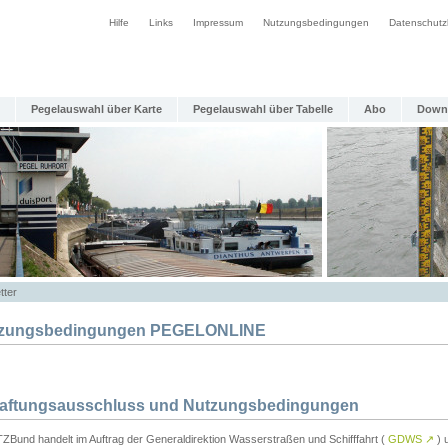
Hilfe
Links
Impressum
Nutzungsbedingungen
Datenschutz
Pegelauswahl über Karte
Pegelauswahl über Tabelle
Abo
Down
tter
zungsbedingungen PEGELONLINE
Haftungsausschluss und Nutzungsbedingungen
TZBund handelt im Auftrag der Generaldirektion Wasserstraßen und Schifffahrt (
GDWS
↗
) u