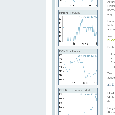
Aktual
Richti
übern
RHEIN - Koblenz
angeze
Haftu
Nichtn
ausge
Infor
DL-DE
Die be
DONAU - Passau
v
Trotz 
aussch
2. 
ODER - Eisenhüttenstadt
PEGEL
VI al
die R
Für j
Aktion