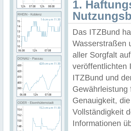
1. Haftun
Nutzungs
RHEIN - Koblenz
Das ITZBund han
Wasserstraßen u
aller Sorgfalt au
DONAU - Passau
veröffentlichte
ITZBund und de
Gewährleistung fü
Genauigkeit, die 
ODER - Eisenhüttenstadt
Vollständigkeit
Informationen 