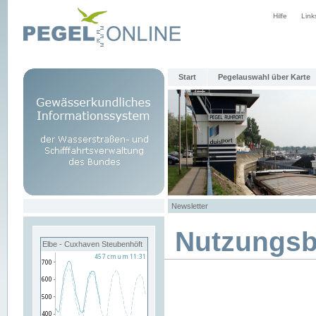
Hilfe
Link
Start
Pegelauswahl über Karte
Newsletter
Nutzungs
Elbe - Cuxhaven Steubenhöft