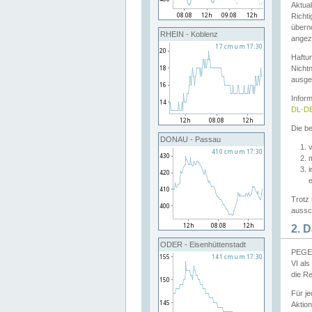
Aktual
Richti
übern
RHEIN - Koblenz
angeze
Haftu
Nichtn
ausge
Infor
DL-DE
Die be
DONAU - Passau
v
Trotz 
aussch
2. 
ODER - Eisenhüttenstadt
PEGEL
VI al
die R
Für j
Aktion