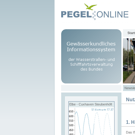
Start
Newsle
Nut
Elbe - Cuxhaven Steubenhöft
1. 
Das I