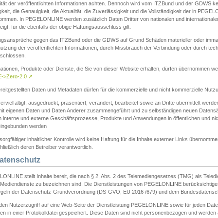
ität der veröffentlichten Informationen achten. Dennoch wird vom ITZBund und der GDWS kein
gkeit, die Genauigkeit, die Aktualität, die Zuverlässigkeit und die Vollständigkeit der in PEG
ommen. In PEGELONLINE werden zusätzlich Daten Dritter von nationalen und internationale
igt, für die ebenfalls der obige Haftungsausschluss gilt.
ngsansprüche gegen das ITZBund oder die GDWS auf Grund Schäden materieller oder immater
utzung der veröffentlichten Informationen, durch Missbrauch der Verbindung oder durch tec
schlossen.
mationen, Produkte oder Dienste, die Sie von dieser Website erhalten, dürfen übernommen we
->Zero-2.0
↗
reitgestellten Daten und Metadaten dürfen für die kommerzielle und nicht kommerzielle Nut
ervielfältigt, ausgedruckt, präsentiert, verändert, bearbeitet sowie an Dritte übermittelt werde
mit eigenen Daten und Daten Anderer zusammengeführt und zu selbständigen neuen Datens
in interne und externe Geschäftsprozesse, Produkte und Anwendungen in öffentlichen und nic
eingebunden werden
sorgfältiger inhaltlicher Kontrolle wird keine Haftung für die Inhalte externer Links übernomme
ließlich deren Betreiber verantwortlich.
Datenschutz
ONLINE stellt Inhalte bereit, die nach § 2, Abs. 2 des Telemediengesetzes (TMG) als Teled
s Mediendienste zu bezeichnen sind. Die Dienstleistungen von PEGELONLINE berücksichtigen
egeln der Datenschutz-Grundverordnung (DS-GVO, EU 2016 /679) und dem Bundesdatensc
eden Nutzerzugriff auf eine Web-Seite der Dienstleistung PEGELONLINE sowie für jeden Dat
en in einer Protokolldatei gespeichert. Diese Daten sind nicht personenbezogen und werden a