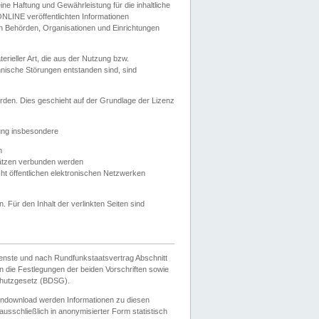
e Haftung und Gewährleistung für die inhaltliche
ELONLINE veröffentlichten Informationen
n Behörden, Organisationen und Einrichtungen
ieller Art, die aus der Nutzung bzw.
hnische Störungen entstanden sind, sind
rden. Dies geschieht auf der Grundlage der Lizenz
zung insbesondere
n
ätzen verbunden werden
ht öffentlichen elektronischen Netzwerken
n. Für den Inhalt der verlinkten Seiten sind
ienste und nach Rundfunkstaatsvertrag Abschnitt
 die Festlegungen der beiden Vorschriften sowie
hutzgesetz (BDSG).
endownload werden Informationen zu diesen
usschließlich in anonymisierter Form statistisch