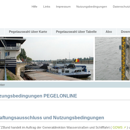
Hilfe
Links
Impressum
Nutzungsbedingungen
Datenschutz
Pegelauswahl über Karte
Pegelauswahl über Tabelle
Abo
Down
tter
zungsbedingungen PEGELONLINE
Haftungsausschluss und Nutzungsbedingungen
TZBund handelt im Auftrag der Generaldirektion Wasserstraßen und Schifffahrt (
GDWS
↗
) u