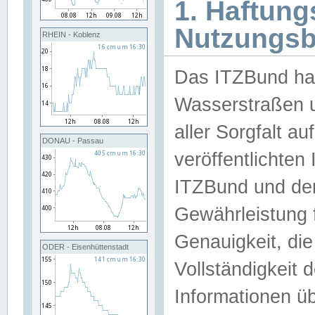
1. Haftun
Nutzungs
RHEIN - Koblenz
Das ITZBund han
Wasserstraßen u
aller Sorgfalt au
DONAU - Passau
veröffentlichte
ITZBund und de
Gewährleistung fü
Genauigkeit, die 
ODER - Eisenhüttenstadt
Vollständigkeit
Informationen 