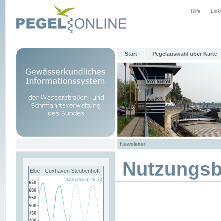
Hilfe
Link
Start
Pegelauswahl über Karte
Newsletter
Nutzungs
Elbe - Cuxhaven Steubenhöft