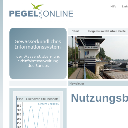
Hilfe
Link
Start
Pegelauswahl über Karte
Newsletter
Nutzungs
Elbe - Cuxhaven Steubenhöft