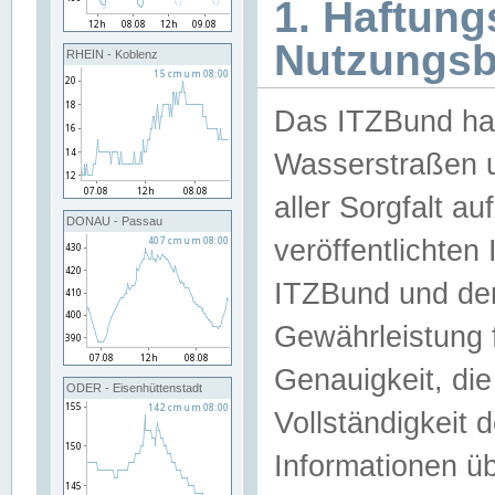
1. Haftun
Nutzungs
RHEIN - Koblenz
Das ITZBund han
Wasserstraßen u
aller Sorgfalt au
DONAU - Passau
veröffentlichte
ITZBund und de
Gewährleistung fü
Genauigkeit, die 
ODER - Eisenhüttenstadt
Vollständigkeit
Informationen 