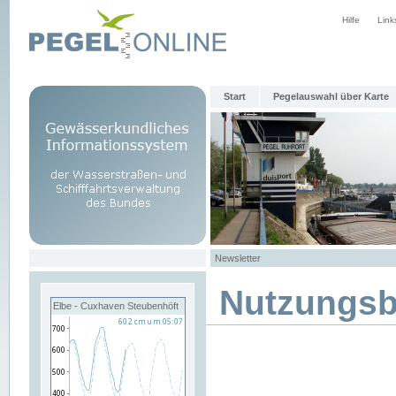
Hilfe
Link
Start
Pegelauswahl über Karte
Newsletter
Nutzungs
Elbe - Cuxhaven Steubenhöft