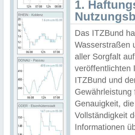
1. Haftun
Nutzungs
RHEIN - Koblenz
Das ITZBund han
Wasserstraßen u
aller Sorgfalt au
DONAU - Passau
veröffentlichte
ITZBund und de
Gewährleistung fü
Genauigkeit, die 
ODER - Eisenhüttenstadt
Vollständigkeit
Informationen 