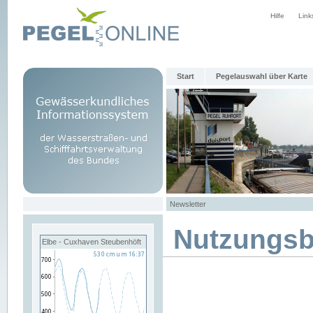
Hilfe
Link
Start
Pegelauswahl über Karte
Newsletter
Nutzungs
Elbe - Cuxhaven Steubenhöft