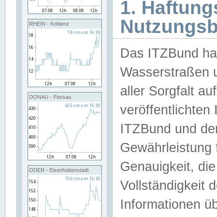
1. Haftun
Nutzungs
RHEIN - Koblenz
Das ITZBund han
Wasserstraßen u
aller Sorgfalt au
DONAU - Passau
veröffentlichte
ITZBund und de
Gewährleistung fü
Genauigkeit, die 
ODER - Eisenhüttenstadt
Vollständigkeit
Informationen 