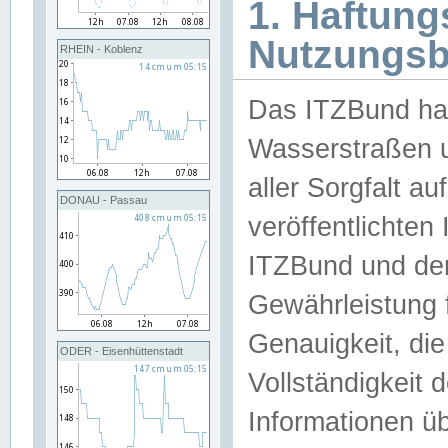
1. Haftun
Nutzungs
RHEIN - Koblenz
Das ITZBund han
Wasserstraßen u
aller Sorgfalt au
DONAU - Passau
veröffentlichte
ITZBund und de
Gewährleistung fü
Genauigkeit, die 
ODER - Eisenhüttenstadt
Vollständigkeit
Informationen 