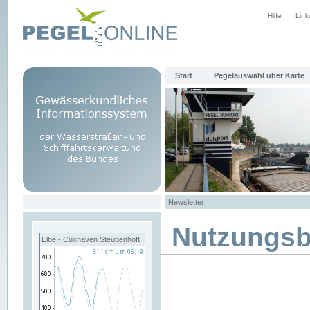
Hilfe
Link
Start
Pegelauswahl über Karte
Newsletter
Nutzungs
Elbe - Cuxhaven Steubenhöft