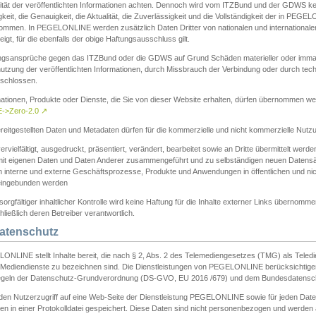
ität der veröffentlichten Informationen achten. Dennoch wird vom ITZBund und der GDWS kein
gkeit, die Genauigkeit, die Aktualität, die Zuverlässigkeit und die Vollständigkeit der in PEG
ommen. In PEGELONLINE werden zusätzlich Daten Dritter von nationalen und internationale
igt, für die ebenfalls der obige Haftungsausschluss gilt.
ngsansprüche gegen das ITZBund oder die GDWS auf Grund Schäden materieller oder immater
utzung der veröffentlichten Informationen, durch Missbrauch der Verbindung oder durch tec
schlossen.
mationen, Produkte oder Dienste, die Sie von dieser Website erhalten, dürfen übernommen we
->Zero-2.0
↗
reitgestellten Daten und Metadaten dürfen für die kommerzielle und nicht kommerzielle Nut
ervielfältigt, ausgedruckt, präsentiert, verändert, bearbeitet sowie an Dritte übermittelt werde
mit eigenen Daten und Daten Anderer zusammengeführt und zu selbständigen neuen Datens
in interne und externe Geschäftsprozesse, Produkte und Anwendungen in öffentlichen und nic
eingebunden werden
sorgfältiger inhaltlicher Kontrolle wird keine Haftung für die Inhalte externer Links übernomme
ließlich deren Betreiber verantwortlich.
Datenschutz
ONLINE stellt Inhalte bereit, die nach § 2, Abs. 2 des Telemediengesetzes (TMG) als Teled
s Mediendienste zu bezeichnen sind. Die Dienstleistungen von PEGELONLINE berücksichtigen
egeln der Datenschutz-Grundverordnung (DS-GVO, EU 2016 /679) und dem Bundesdatensc
eden Nutzerzugriff auf eine Web-Seite der Dienstleistung PEGELONLINE sowie für jeden Dat
en in einer Protokolldatei gespeichert. Diese Daten sind nicht personenbezogen und werden a