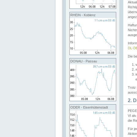
Aktual
Richti
übern
RHEIN - Koblenz
angeze
Haftu
Nichtn
ausge
Infor
DL-DE
Die be
DONAU - Passau
v
Trotz 
aussch
2. 
ODER - Eisenhüttenstadt
PEGEL
VI al
die R
Für j
Aktion