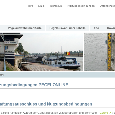
Hilfe
Links
Impressum
Nutzungsbedingungen
Datenschutz
Pegelauswahl über Karte
Pegelauswahl über Tabelle
Abo
Down
tter
zungsbedingungen PEGELONLINE
Haftungsausschluss und Nutzungsbedingungen
TZBund handelt im Auftrag der Generaldirektion Wasserstraßen und Schifffahrt (
GDWS
↗
) u