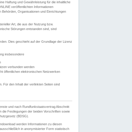
e Haftung und Gewährleistung für die inhaltliche
ELONLINE veröffentlichten Informationen
n Behörden, Organisationen und Einrichtungen
ieller Art, die aus der Nutzung bzw.
hnische Störungen entstanden sind, sind
rden. Dies geschieht auf der Grundlage der Lizenz
zung insbesondere
n
ätzen verbunden werden
ht öffentlichen elektronischen Netzwerken
n. Für den Inhalt der verlinkten Seiten sind
ienste und nach Rundfunkstaatsvertrag Abschnitt
 die Festlegungen der beiden Vorschriften sowie
hutzgesetz (BDSG).
endownload werden Informationen zu diesen
usschließlich in anonymisierter Form statistisch