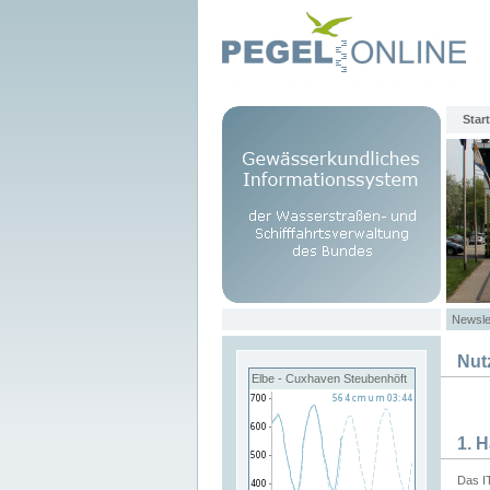
Start
Newsle
Nut
Elbe - Cuxhaven Steubenhöft
1. 
Das I