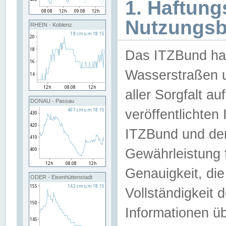
1. Haftun
Nutzungs
RHEIN - Koblenz
Das ITZBund han
Wasserstraßen u
aller Sorgfalt au
DONAU - Passau
veröffentlichte
ITZBund und de
Gewährleistung fü
Genauigkeit, die 
ODER - Eisenhüttenstadt
Vollständigkeit
Informationen 