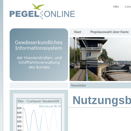
Hilfe
Link
Start
Pegelauswahl über Karte
Newsletter
Nutzungs
Elbe - Cuxhaven Steubenhöft