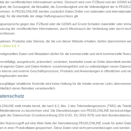
ität der veröffentlichten Informationen achten. Dennoch wird vom ITZBund und der GDWS kein
gkeit, die Genauigkeit, die Aktualität, die Zuverlässigkeit und die Vollständigkeit der in PEG
ommen. In PEGELONLINE werden zusätzlich Daten Dritter von nationalen und internationale
igt, für die ebenfalls der obige Haftungsausschluss gilt.
ngsansprüche gegen das ITZBund oder die GDWS auf Grund Schäden materieller oder immater
utzung der veröffentlichten Informationen, durch Missbrauch der Verbindung oder durch tec
schlossen.
mationen, Produkte oder Dienste, die Sie von dieser Website erhalten, dürfen übernommen we
->Zero-2.0
↗
reitgestellten Daten und Metadaten dürfen für die kommerzielle und nicht kommerzielle Nut
ervielfältigt, ausgedruckt, präsentiert, verändert, bearbeitet sowie an Dritte übermittelt werde
mit eigenen Daten und Daten Anderer zusammengeführt und zu selbständigen neuen Datens
in interne und externe Geschäftsprozesse, Produkte und Anwendungen in öffentlichen und nic
eingebunden werden
sorgfältiger inhaltlicher Kontrolle wird keine Haftung für die Inhalte externer Links übernomme
ließlich deren Betreiber verantwortlich.
Datenschutz
ONLINE stellt Inhalte bereit, die nach § 2, Abs. 2 des Telemediengesetzes (TMG) als Teled
s Mediendienste zu bezeichnen sind. Die Dienstleistungen von PEGELONLINE berücksichtigen
egeln der Datenschutz-Grundverordnung (DS-GVO, EU 2016 /679) und dem Bundesdatensc
eden Nutzerzugriff auf eine Web-Seite der Dienstleistung PEGELONLINE sowie für jeden Dat
en in einer Protokolldatei gespeichert. Diese Daten sind nicht personenbezogen und werden a