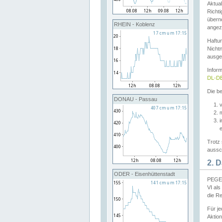
Aktual
Richti
übern
RHEIN - Koblenz
angeze
Haftu
Nichtn
ausge
Infor
DL-DE
Die be
DONAU - Passau
v
Trotz 
aussch
2. 
ODER - Eisenhüttenstadt
PEGEL
VI al
die R
Für j
Aktion