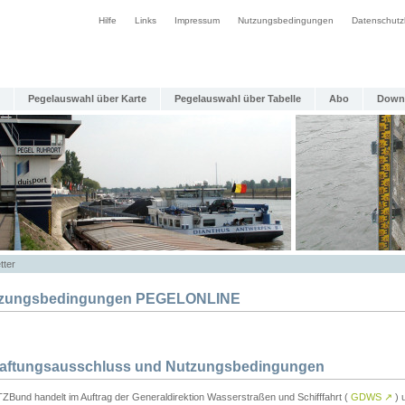
Hilfe
Links
Impressum
Nutzungsbedingungen
Datenschutz
Pegelauswahl über Karte
Pegelauswahl über Tabelle
Abo
Down
tter
zungsbedingungen PEGELONLINE
Haftungsausschluss und Nutzungsbedingungen
TZBund handelt im Auftrag der Generaldirektion Wasserstraßen und Schifffahrt (
GDWS
↗
) u