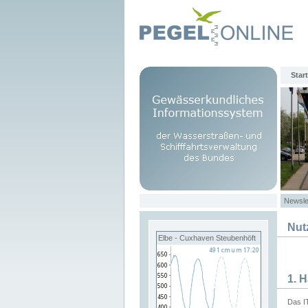
Start
Newsle
Nut
Elbe - Cuxhaven Steubenhöft
1. 
Das I