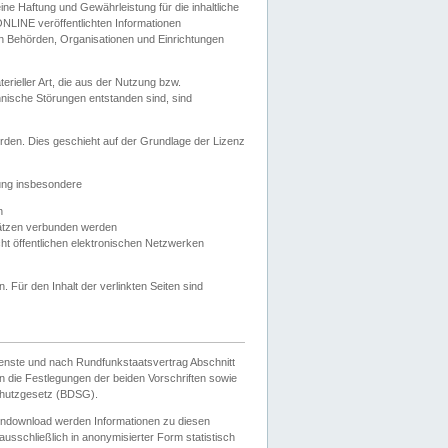
e Haftung und Gewährleistung für die inhaltliche
ELONLINE veröffentlichten Informationen
n Behörden, Organisationen und Einrichtungen
ieller Art, die aus der Nutzung bzw.
hnische Störungen entstanden sind, sind
rden. Dies geschieht auf der Grundlage der Lizenz
zung insbesondere
n
ätzen verbunden werden
ht öffentlichen elektronischen Netzwerken
n. Für den Inhalt der verlinkten Seiten sind
ienste und nach Rundfunkstaatsvertrag Abschnitt
 die Festlegungen der beiden Vorschriften sowie
hutzgesetz (BDSG).
endownload werden Informationen zu diesen
usschließlich in anonymisierter Form statistisch