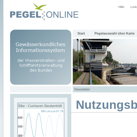
Hilfe
Link
Start
Pegelauswahl über Karte
Newsletter
Nutzungs
Elbe - Cuxhaven Steubenhöft