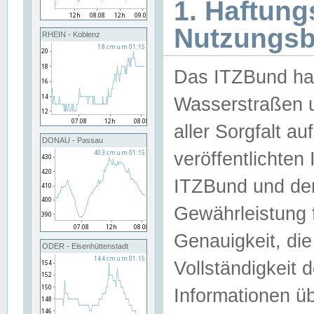
1. Haftun
Nutzungs
RHEIN - Koblenz
Das ITZBund han
Wasserstraßen u
aller Sorgfalt au
DONAU - Passau
veröffentlichte
ITZBund und de
Gewährleistung fü
Genauigkeit, die 
ODER - Eisenhüttenstadt
Vollständigkeit
Informationen 