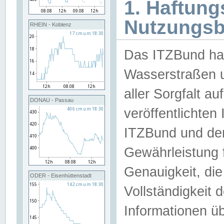
1. Haftun
Nutzungs
RHEIN - Koblenz
Das ITZBund han
Wasserstraßen u
aller Sorgfalt au
DONAU - Passau
veröffentlichte
ITZBund und de
Gewährleistung fü
Genauigkeit, die 
ODER - Eisenhüttenstadt
Vollständigkeit
Informationen 