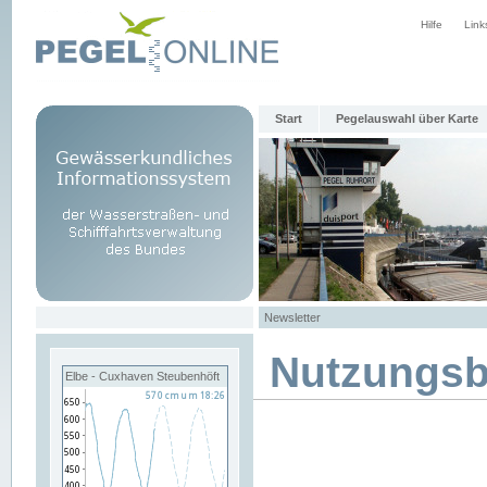
Hilfe
Link
Start
Pegelauswahl über Karte
Newsletter
Nutzungs
Elbe - Cuxhaven Steubenhöft