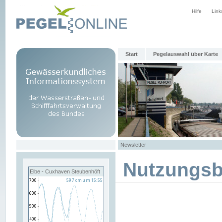
Hilfe
Link
Start
Pegelauswahl über Karte
Newsletter
Nutzungs
Elbe - Cuxhaven Steubenhöft