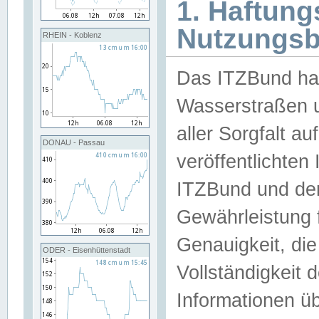
1. Haftun
Nutzungs
RHEIN - Koblenz
Das ITZBund han
Wasserstraßen u
aller Sorgfalt au
DONAU - Passau
veröffentlichte
ITZBund und de
Gewährleistung fü
Genauigkeit, die 
ODER - Eisenhüttenstadt
Vollständigkeit
Informationen 