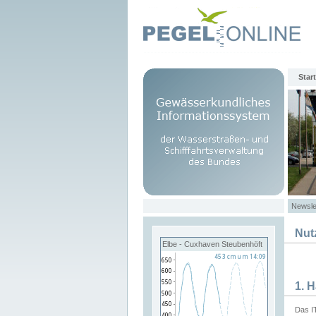
Start
Newsle
Nut
Elbe - Cuxhaven Steubenhöft
1. 
Das I