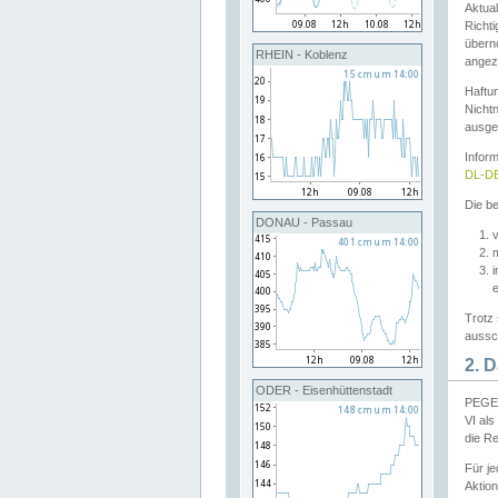
Aktual
Richti
übern
RHEIN - Koblenz
angeze
Haftu
Nichtn
ausge
Infor
DL-DE
Die be
DONAU - Passau
v
Trotz 
aussch
2. 
ODER - Eisenhüttenstadt
PEGEL
VI al
die R
Für j
Aktion