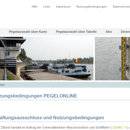
Hilfe
Links
Impressum
Nutzungsbedingungen
Datenschutz
Pegelauswahl über Karte
Pegelauswahl über Tabelle
Abo
Down
tter
zungsbedingungen PEGELONLINE
Haftungsausschluss und Nutzungsbedingungen
TZBund handelt im Auftrag der Generaldirektion Wasserstraßen und Schifffahrt (
GDWS
↗
) u