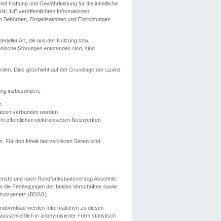
e Haftung und Gewährleistung für die inhaltliche
ELONLINE veröffentlichten Informationen
n Behörden, Organisationen und Einrichtungen
ieller Art, die aus der Nutzung bzw.
hnische Störungen entstanden sind, sind
rden. Dies geschieht auf der Grundlage der Lizenz
zung insbesondere
n
ätzen verbunden werden
ht öffentlichen elektronischen Netzwerken
n. Für den Inhalt der verlinkten Seiten sind
ienste und nach Rundfunkstaatsvertrag Abschnitt
 die Festlegungen der beiden Vorschriften sowie
hutzgesetz (BDSG).
endownload werden Informationen zu diesen
usschließlich in anonymisierter Form statistisch