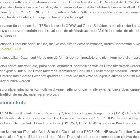
ität der veröffentlichten Informationen achten. Dennoch wird vom ITZBund und der GDWS kein
gkeit, die Genauigkeit, die Aktualität, die Zuverlässigkeit und die Vollständigkeit der in PEG
ommen. In PEGELONLINE werden zusätzlich Daten Dritter von nationalen und internationale
igt, für die ebenfalls der obige Haftungsausschluss gilt.
ngsansprüche gegen das ITZBund oder die GDWS auf Grund Schäden materieller oder immater
utzung der veröffentlichten Informationen, durch Missbrauch der Verbindung oder durch tec
schlossen.
mationen, Produkte oder Dienste, die Sie von dieser Website erhalten, dürfen übernommen we
->Zero-2.0
↗
reitgestellten Daten und Metadaten dürfen für die kommerzielle und nicht kommerzielle Nut
ervielfältigt, ausgedruckt, präsentiert, verändert, bearbeitet sowie an Dritte übermittelt werde
mit eigenen Daten und Daten Anderer zusammengeführt und zu selbständigen neuen Datens
in interne und externe Geschäftsprozesse, Produkte und Anwendungen in öffentlichen und nic
eingebunden werden
sorgfältiger inhaltlicher Kontrolle wird keine Haftung für die Inhalte externer Links übernomme
ließlich deren Betreiber verantwortlich.
Datenschutz
ONLINE stellt Inhalte bereit, die nach § 2, Abs. 2 des Telemediengesetzes (TMG) als Teled
s Mediendienste zu bezeichnen sind. Die Dienstleistungen von PEGELONLINE berücksichtigen
egeln der Datenschutz-Grundverordnung (DS-GVO, EU 2016 /679) und dem Bundesdatensc
eden Nutzerzugriff auf eine Web-Seite der Dienstleistung PEGELONLINE sowie für jeden Dat
en in einer Protokolldatei gespeichert. Diese Daten sind nicht personenbezogen und werden a