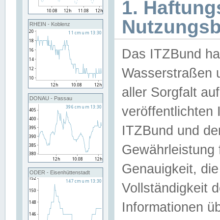
1. Haftun
Nutzungs
RHEIN - Koblenz
Das ITZBund han
Wasserstraßen u
aller Sorgfalt au
DONAU - Passau
veröffentlichte
ITZBund und de
Gewährleistung fü
Genauigkeit, die 
ODER - Eisenhüttenstadt
Vollständigkeit
Informationen 