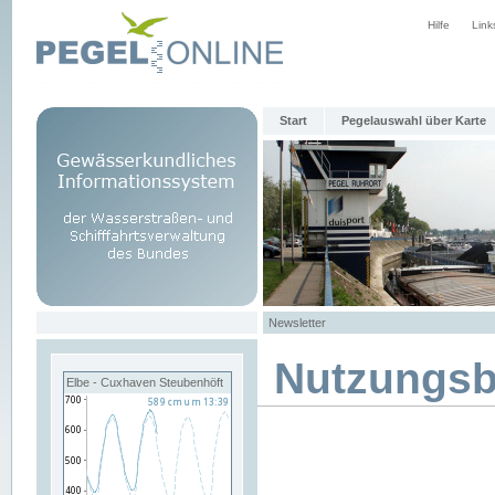
Hilfe
Link
Start
Pegelauswahl über Karte
Newsletter
Nutzungs
Elbe - Cuxhaven Steubenhöft