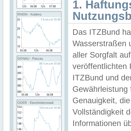
1. Haftun
Nutzungs
RHEIN - Koblenz
Das ITZBund han
Wasserstraßen u
aller Sorgfalt au
DONAU - Passau
veröffentlichte
ITZBund und de
Gewährleistung fü
Genauigkeit, die 
ODER - Eisenhüttenstadt
Vollständigkeit
Informationen 