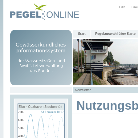
Hilfe
Link
Start
Pegelauswahl über Karte
Newsletter
Nutzungs
Elbe - Cuxhaven Steubenhöft