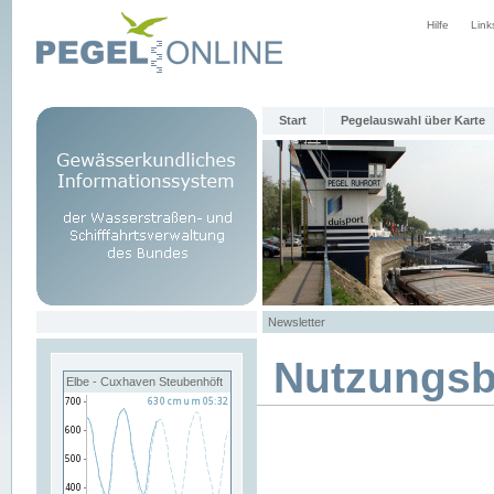
Hilfe
Link
Start
Pegelauswahl über Karte
Newsletter
Nutzungs
Elbe - Cuxhaven Steubenhöft