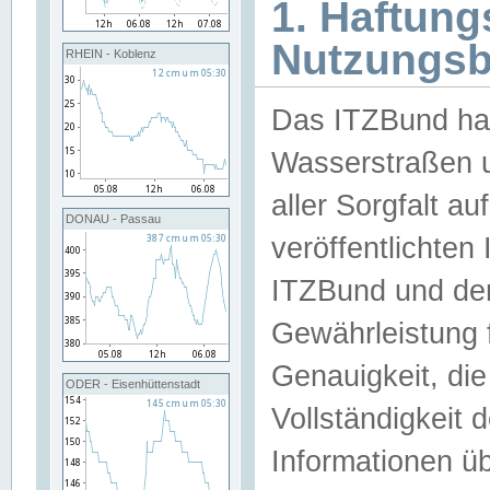
1. Haftun
Nutzungs
RHEIN - Koblenz
Das ITZBund han
Wasserstraßen u
aller Sorgfalt au
DONAU - Passau
veröffentlichte
ITZBund und de
Gewährleistung fü
Genauigkeit, die 
ODER - Eisenhüttenstadt
Vollständigkeit
Informationen 