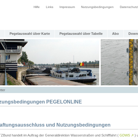
Hilfe
Links
Impressum
Nutzungsbedingungen
Datenschutz
Pegelauswahl über Karte
Pegelauswahl über Tabelle
Abo
Down
tter
zungsbedingungen PEGELONLINE
Haftungsausschluss und Nutzungsbedingungen
TZBund handelt im Auftrag der Generaldirektion Wasserstraßen und Schifffahrt (
GDWS
↗
) u