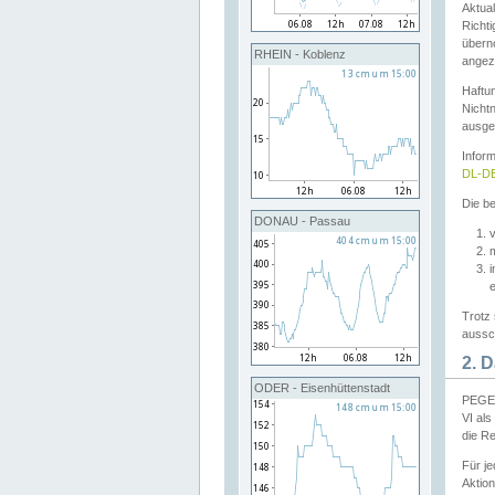
Aktual
Richti
übern
RHEIN - Koblenz
angeze
Haftu
Nichtn
ausge
Infor
DL-DE
Die be
DONAU - Passau
v
Trotz 
aussch
2. 
ODER - Eisenhüttenstadt
PEGEL
VI al
die R
Für j
Aktion