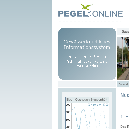
Start
Newsle
Nut
Elbe - Cuxhaven Steubenhöft
1. 
Das I