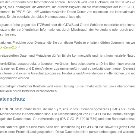
ität der veröffentlichten Informationen achten. Dennoch wird vom ITZBund und der GDWS kein
gkeit, die Genauigkeit, die Aktualität, die Zuverlässigkeit und die Vollständigkeit der in PEG
ommen. In PEGELONLINE werden zusätzlich Daten Dritter von nationalen und internationale
igt, für die ebenfalls der obige Haftungsausschluss gilt.
ngsansprüche gegen das ITZBund oder die GDWS auf Grund Schäden materieller oder immater
utzung der veröffentlichten Informationen, durch Missbrauch der Verbindung oder durch tec
schlossen.
mationen, Produkte oder Dienste, die Sie von dieser Website erhalten, dürfen übernommen we
->Zero-2.0
↗
reitgestellten Daten und Metadaten dürfen für die kommerzielle und nicht kommerzielle Nut
ervielfältigt, ausgedruckt, präsentiert, verändert, bearbeitet sowie an Dritte übermittelt werde
mit eigenen Daten und Daten Anderer zusammengeführt und zu selbständigen neuen Datens
in interne und externe Geschäftsprozesse, Produkte und Anwendungen in öffentlichen und nic
eingebunden werden
sorgfältiger inhaltlicher Kontrolle wird keine Haftung für die Inhalte externer Links übernomme
ließlich deren Betreiber verantwortlich.
Datenschutz
ONLINE stellt Inhalte bereit, die nach § 2, Abs. 2 des Telemediengesetzes (TMG) als Teled
s Mediendienste zu bezeichnen sind. Die Dienstleistungen von PEGELONLINE berücksichtigen
egeln der Datenschutz-Grundverordnung (DS-GVO, EU 2016 /679) und dem Bundesdatensc
eden Nutzerzugriff auf eine Web-Seite der Dienstleistung PEGELONLINE sowie für jeden Dat
en in einer Protokolldatei gespeichert. Diese Daten sind nicht personenbezogen und werden a