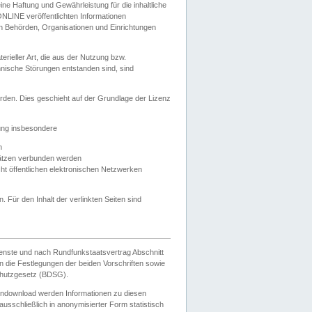
e Haftung und Gewährleistung für die inhaltliche
ELONLINE veröffentlichten Informationen
n Behörden, Organisationen und Einrichtungen
ieller Art, die aus der Nutzung bzw.
hnische Störungen entstanden sind, sind
rden. Dies geschieht auf der Grundlage der Lizenz
zung insbesondere
n
ätzen verbunden werden
ht öffentlichen elektronischen Netzwerken
n. Für den Inhalt der verlinkten Seiten sind
ienste und nach Rundfunkstaatsvertrag Abschnitt
 die Festlegungen der beiden Vorschriften sowie
hutzgesetz (BDSG).
endownload werden Informationen zu diesen
usschließlich in anonymisierter Form statistisch