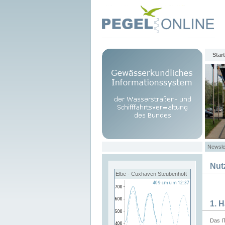
Start
Newsle
Nut
Elbe - Cuxhaven Steubenhöft
1. 
Das I