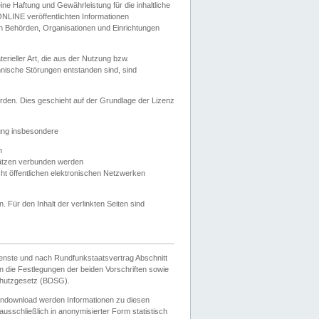
e Haftung und Gewährleistung für die inhaltliche
ELONLINE veröffentlichten Informationen
n Behörden, Organisationen und Einrichtungen
ieller Art, die aus der Nutzung bzw.
hnische Störungen entstanden sind, sind
rden. Dies geschieht auf der Grundlage der Lizenz
zung insbesondere
n
ätzen verbunden werden
ht öffentlichen elektronischen Netzwerken
n. Für den Inhalt der verlinkten Seiten sind
ienste und nach Rundfunkstaatsvertrag Abschnitt
 die Festlegungen der beiden Vorschriften sowie
hutzgesetz (BDSG).
endownload werden Informationen zu diesen
usschließlich in anonymisierter Form statistisch