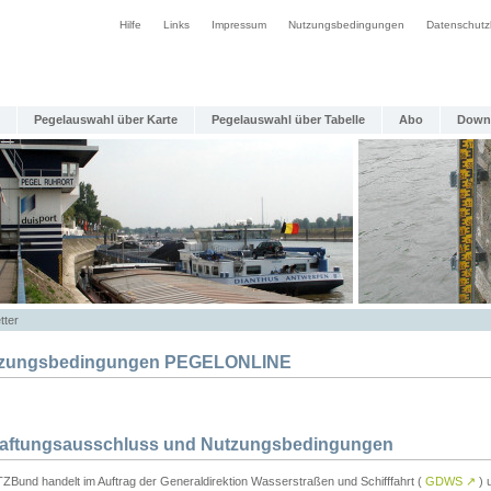
Hilfe
Links
Impressum
Nutzungsbedingungen
Datenschutz
Pegelauswahl über Karte
Pegelauswahl über Tabelle
Abo
Down
tter
zungsbedingungen PEGELONLINE
Haftungsausschluss und Nutzungsbedingungen
TZBund handelt im Auftrag der Generaldirektion Wasserstraßen und Schifffahrt (
GDWS
↗
) u