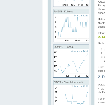
Aktual
Richti
übern
RHEIN - Koblenz
angeze
Haftu
Nichtn
ausge
Infor
DL-DE
Die be
DONAU - Passau
v
Trotz 
aussch
2. 
ODER - Eisenhüttenstadt
PEGEL
VI al
die R
Für j
Aktion