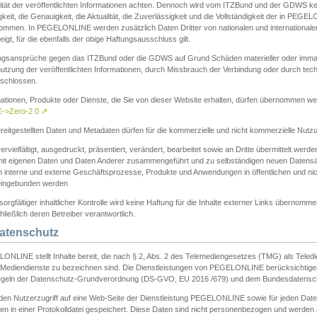
ität der veröffentlichten Informationen achten. Dennoch wird vom ITZBund und der GDWS kein
gkeit, die Genauigkeit, die Aktualität, die Zuverlässigkeit und die Vollständigkeit der in PEG
ommen. In PEGELONLINE werden zusätzlich Daten Dritter von nationalen und internationale
igt, für die ebenfalls der obige Haftungsausschluss gilt.
ngsansprüche gegen das ITZBund oder die GDWS auf Grund Schäden materieller oder immater
utzung der veröffentlichten Informationen, durch Missbrauch der Verbindung oder durch tec
schlossen.
mationen, Produkte oder Dienste, die Sie von dieser Website erhalten, dürfen übernommen we
->Zero-2.0
↗
reitgestellten Daten und Metadaten dürfen für die kommerzielle und nicht kommerzielle Nut
ervielfältigt, ausgedruckt, präsentiert, verändert, bearbeitet sowie an Dritte übermittelt werde
mit eigenen Daten und Daten Anderer zusammengeführt und zu selbständigen neuen Datens
in interne und externe Geschäftsprozesse, Produkte und Anwendungen in öffentlichen und nic
eingebunden werden
sorgfältiger inhaltlicher Kontrolle wird keine Haftung für die Inhalte externer Links übernomme
ließlich deren Betreiber verantwortlich.
Datenschutz
ONLINE stellt Inhalte bereit, die nach § 2, Abs. 2 des Telemediengesetzes (TMG) als Teled
s Mediendienste zu bezeichnen sind. Die Dienstleistungen von PEGELONLINE berücksichtigen
egeln der Datenschutz-Grundverordnung (DS-GVO, EU 2016 /679) und dem Bundesdatensc
eden Nutzerzugriff auf eine Web-Seite der Dienstleistung PEGELONLINE sowie für jeden Dat
en in einer Protokolldatei gespeichert. Diese Daten sind nicht personenbezogen und werden a