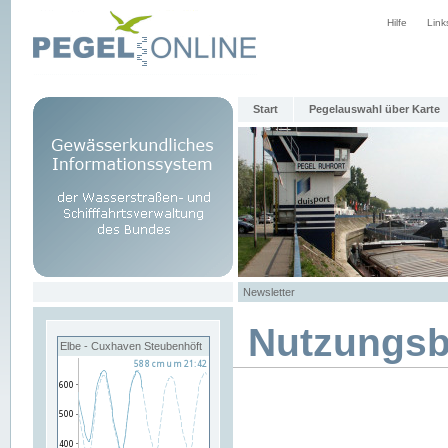
Hilfe
Link
Start
Pegelauswahl über Karte
Newsletter
Nutzungs
Elbe - Cuxhaven Steubenhöft