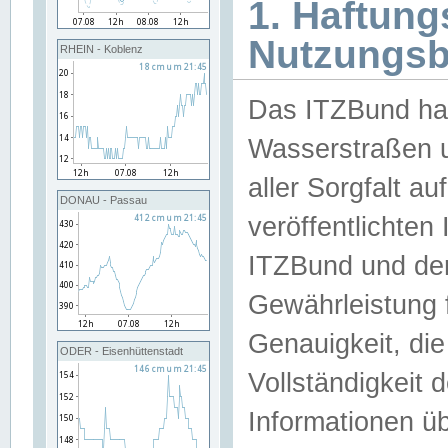
1. Haftun
Nutzungs
RHEIN - Koblenz
Das ITZBund han
Wasserstraßen u
aller Sorgfalt au
DONAU - Passau
veröffentlichte
ITZBund und de
Gewährleistung fü
Genauigkeit, die 
ODER - Eisenhüttenstadt
Vollständigkeit
Informationen 