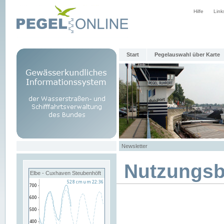
Hilfe
Link
Start
Pegelauswahl über Karte
Newsletter
Nutzungs
Elbe - Cuxhaven Steubenhöft