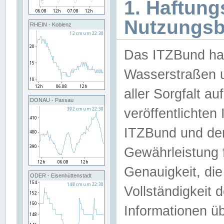
1. Haftun
Nutzungs
RHEIN - Koblenz
Das ITZBund han
Wasserstraßen u
aller Sorgfalt au
DONAU - Passau
veröffentlichte
ITZBund und de
Gewährleistung fü
Genauigkeit, die 
ODER - Eisenhüttenstadt
Vollständigkeit
Informationen 