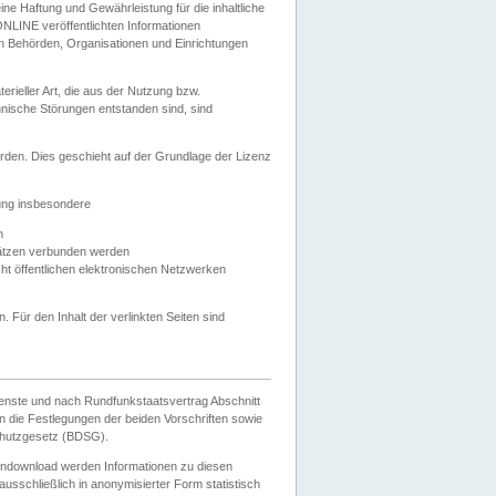
e Haftung und Gewährleistung für die inhaltliche
ELONLINE veröffentlichten Informationen
n Behörden, Organisationen und Einrichtungen
ieller Art, die aus der Nutzung bzw.
hnische Störungen entstanden sind, sind
rden. Dies geschieht auf der Grundlage der Lizenz
zung insbesondere
n
ätzen verbunden werden
ht öffentlichen elektronischen Netzwerken
n. Für den Inhalt der verlinkten Seiten sind
ienste und nach Rundfunkstaatsvertrag Abschnitt
 die Festlegungen der beiden Vorschriften sowie
hutzgesetz (BDSG).
endownload werden Informationen zu diesen
usschließlich in anonymisierter Form statistisch