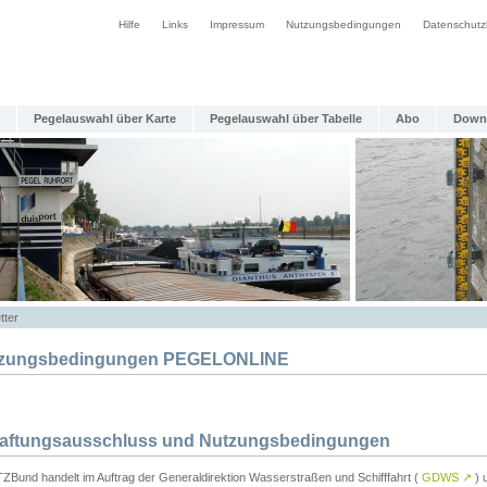
Hilfe
Links
Impressum
Nutzungsbedingungen
Datenschutz
Pegelauswahl über Karte
Pegelauswahl über Tabelle
Abo
Down
tter
zungsbedingungen PEGELONLINE
Haftungsausschluss und Nutzungsbedingungen
TZBund handelt im Auftrag der Generaldirektion Wasserstraßen und Schifffahrt (
GDWS
↗
) u