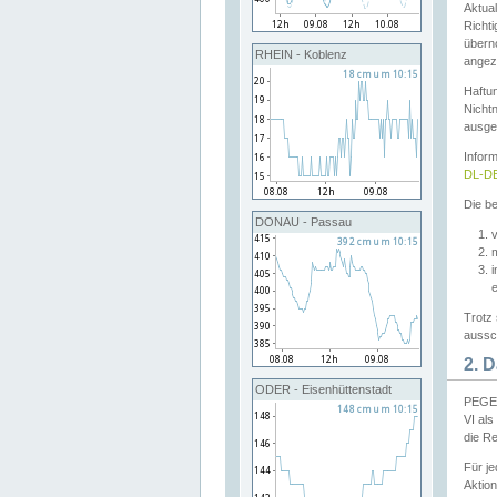
Aktual
Richti
übern
RHEIN - Koblenz
angeze
Haftu
Nichtn
ausge
Infor
DL-DE
Die be
DONAU - Passau
v
Trotz 
aussch
2. 
ODER - Eisenhüttenstadt
PEGEL
VI al
die R
Für j
Aktion