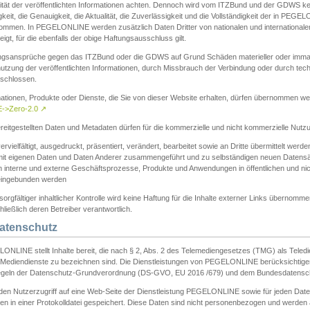
ität der veröffentlichten Informationen achten. Dennoch wird vom ITZBund und der GDWS kein
gkeit, die Genauigkeit, die Aktualität, die Zuverlässigkeit und die Vollständigkeit der in PEG
ommen. In PEGELONLINE werden zusätzlich Daten Dritter von nationalen und internationale
igt, für die ebenfalls der obige Haftungsausschluss gilt.
ngsansprüche gegen das ITZBund oder die GDWS auf Grund Schäden materieller oder immater
utzung der veröffentlichten Informationen, durch Missbrauch der Verbindung oder durch tec
schlossen.
mationen, Produkte oder Dienste, die Sie von dieser Website erhalten, dürfen übernommen we
->Zero-2.0
↗
reitgestellten Daten und Metadaten dürfen für die kommerzielle und nicht kommerzielle Nut
ervielfältigt, ausgedruckt, präsentiert, verändert, bearbeitet sowie an Dritte übermittelt werde
mit eigenen Daten und Daten Anderer zusammengeführt und zu selbständigen neuen Datens
in interne und externe Geschäftsprozesse, Produkte und Anwendungen in öffentlichen und nic
eingebunden werden
sorgfältiger inhaltlicher Kontrolle wird keine Haftung für die Inhalte externer Links übernomme
ließlich deren Betreiber verantwortlich.
Datenschutz
ONLINE stellt Inhalte bereit, die nach § 2, Abs. 2 des Telemediengesetzes (TMG) als Teled
s Mediendienste zu bezeichnen sind. Die Dienstleistungen von PEGELONLINE berücksichtigen
egeln der Datenschutz-Grundverordnung (DS-GVO, EU 2016 /679) und dem Bundesdatensc
eden Nutzerzugriff auf eine Web-Seite der Dienstleistung PEGELONLINE sowie für jeden Dat
en in einer Protokolldatei gespeichert. Diese Daten sind nicht personenbezogen und werden a