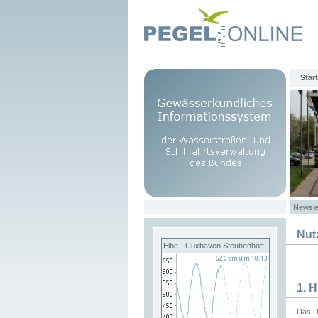
Start
Newsle
Nut
Elbe - Cuxhaven Steubenhöft
1. 
Das I