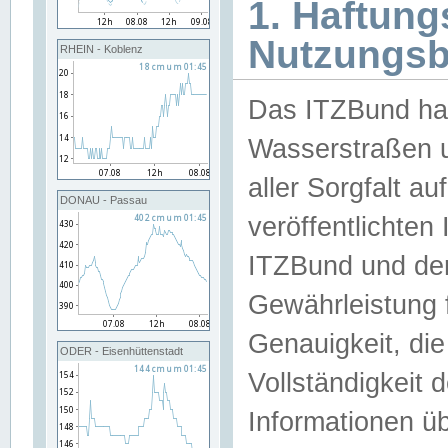
1. Haftun
Nutzungs
RHEIN - Koblenz
Das ITZBund han
Wasserstraßen u
aller Sorgfalt au
DONAU - Passau
veröffentlichte
ITZBund und de
Gewährleistung fü
Genauigkeit, die 
ODER - Eisenhüttenstadt
Vollständigkeit
Informationen 