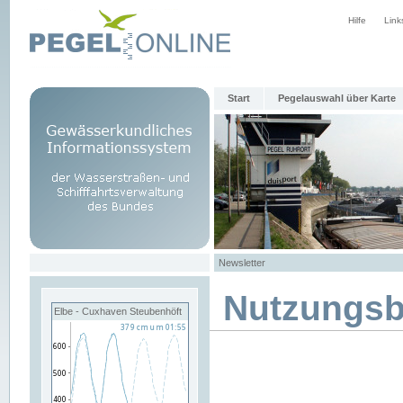
Hilfe
Link
Start
Pegelauswahl über Karte
Newsletter
Nutzungs
Elbe - Cuxhaven Steubenhöft