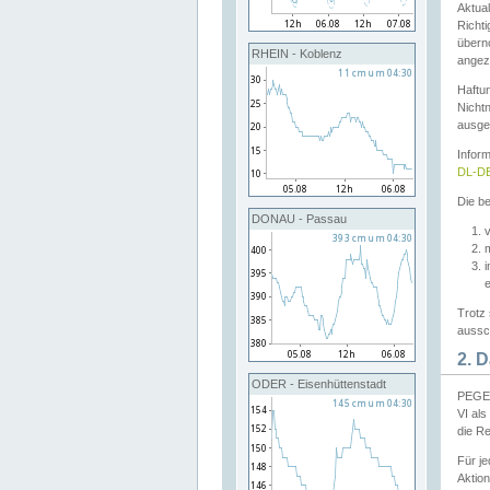
Aktual
Richti
übern
RHEIN - Koblenz
angeze
Haftu
Nichtn
ausge
Infor
DL-DE
Die be
DONAU - Passau
v
Trotz 
aussch
2. 
ODER - Eisenhüttenstadt
PEGEL
VI al
die R
Für j
Aktion