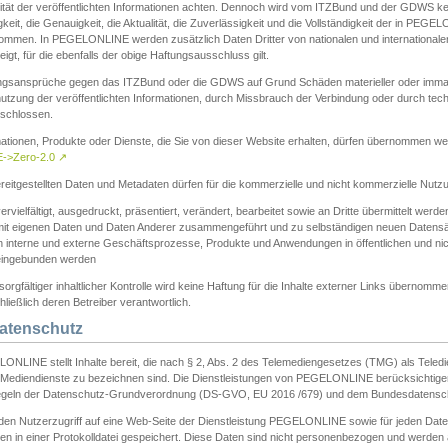
ität der veröffentlichten Informationen achten. Dennoch wird vom ITZBund und der GDWS kein
gkeit, die Genauigkeit, die Aktualität, die Zuverlässigkeit und die Vollständigkeit der in PEG
ommen. In PEGELONLINE werden zusätzlich Daten Dritter von nationalen und internationale
igt, für die ebenfalls der obige Haftungsausschluss gilt.
ngsansprüche gegen das ITZBund oder die GDWS auf Grund Schäden materieller oder immater
utzung der veröffentlichten Informationen, durch Missbrauch der Verbindung oder durch tec
schlossen.
mationen, Produkte oder Dienste, die Sie von dieser Website erhalten, dürfen übernommen we
->Zero-2.0
↗
reitgestellten Daten und Metadaten dürfen für die kommerzielle und nicht kommerzielle Nut
ervielfältigt, ausgedruckt, präsentiert, verändert, bearbeitet sowie an Dritte übermittelt werde
mit eigenen Daten und Daten Anderer zusammengeführt und zu selbständigen neuen Datens
in interne und externe Geschäftsprozesse, Produkte und Anwendungen in öffentlichen und nic
eingebunden werden
sorgfältiger inhaltlicher Kontrolle wird keine Haftung für die Inhalte externer Links übernomme
ließlich deren Betreiber verantwortlich.
Datenschutz
ONLINE stellt Inhalte bereit, die nach § 2, Abs. 2 des Telemediengesetzes (TMG) als Teled
s Mediendienste zu bezeichnen sind. Die Dienstleistungen von PEGELONLINE berücksichtigen
egeln der Datenschutz-Grundverordnung (DS-GVO, EU 2016 /679) und dem Bundesdatensc
eden Nutzerzugriff auf eine Web-Seite der Dienstleistung PEGELONLINE sowie für jeden Dat
en in einer Protokolldatei gespeichert. Diese Daten sind nicht personenbezogen und werden a