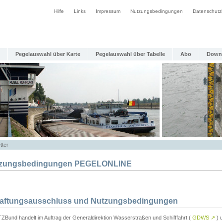
Hilfe
Links
Impressum
Nutzungsbedingungen
Datenschutz
Pegelauswahl über Karte
Pegelauswahl über Tabelle
Abo
Down
tter
zungsbedingungen PEGELONLINE
Haftungsausschluss und Nutzungsbedingungen
TZBund handelt im Auftrag der Generaldirektion Wasserstraßen und Schifffahrt (
GDWS
↗
) u