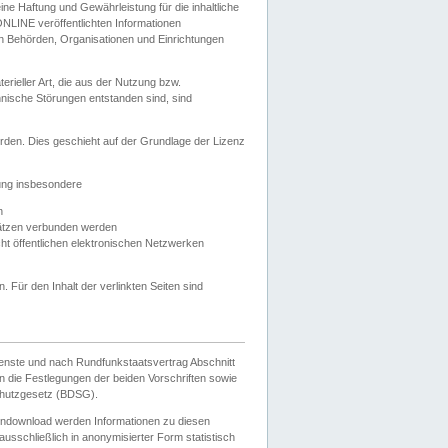
e Haftung und Gewährleistung für die inhaltliche
ELONLINE veröffentlichten Informationen
n Behörden, Organisationen und Einrichtungen
ieller Art, die aus der Nutzung bzw.
hnische Störungen entstanden sind, sind
rden. Dies geschieht auf der Grundlage der Lizenz
zung insbesondere
n
ätzen verbunden werden
ht öffentlichen elektronischen Netzwerken
n. Für den Inhalt der verlinkten Seiten sind
ienste und nach Rundfunkstaatsvertrag Abschnitt
 die Festlegungen der beiden Vorschriften sowie
hutzgesetz (BDSG).
endownload werden Informationen zu diesen
usschließlich in anonymisierter Form statistisch