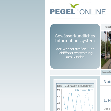
Start
Newsle
Nut
Elbe - Cuxhaven Steubenhöft
1. 
Das I