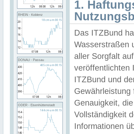
1. Haftun
Nutzungs
RHEIN - Koblenz
Das ITZBund han
Wasserstraßen u
aller Sorgfalt au
DONAU - Passau
veröffentlichte
ITZBund und de
Gewährleistung fü
Genauigkeit, die 
ODER - Eisenhüttenstadt
Vollständigkeit
Informationen 