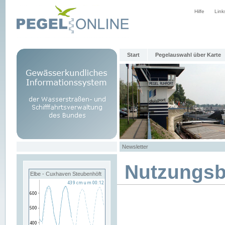
Hilfe
Link
Start
Pegelauswahl über Karte
Newsletter
Nutzungs
Elbe - Cuxhaven Steubenhöft