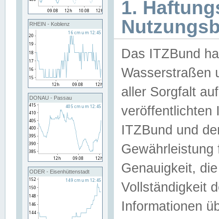
1. Haftun
Nutzungs
RHEIN - Koblenz
Das ITZBund han
Wasserstraßen u
aller Sorgfalt au
DONAU - Passau
veröffentlichte
ITZBund und de
Gewährleistung fü
Genauigkeit, die 
ODER - Eisenhüttenstadt
Vollständigkeit
Informationen 