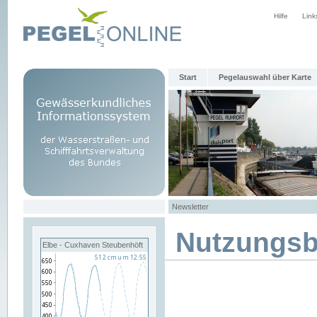
Hilfe
Link
Start
Pegelauswahl über Karte
Newsletter
Nutzungs
Elbe - Cuxhaven Steubenhöft