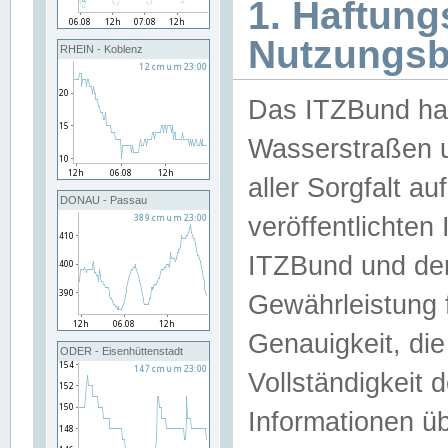
1. Haftun
Nutzungs
RHEIN - Koblenz
Das ITZBund han
Wasserstraßen u
aller Sorgfalt au
DONAU - Passau
veröffentlichte
ITZBund und de
Gewährleistung fü
Genauigkeit, die 
ODER - Eisenhüttenstadt
Vollständigkeit
Informationen 