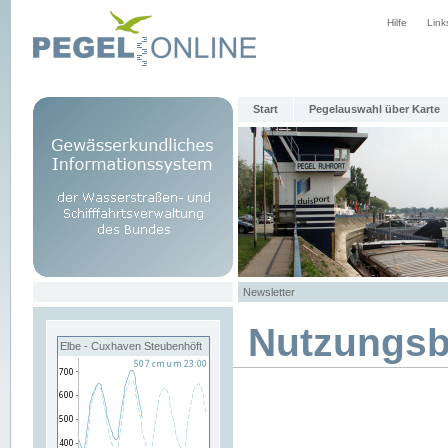
Hilfe
Link
Start
Pegelauswahl über Karte
Newsletter
Nutzungs
Elbe - Cuxhaven Steubenhöft