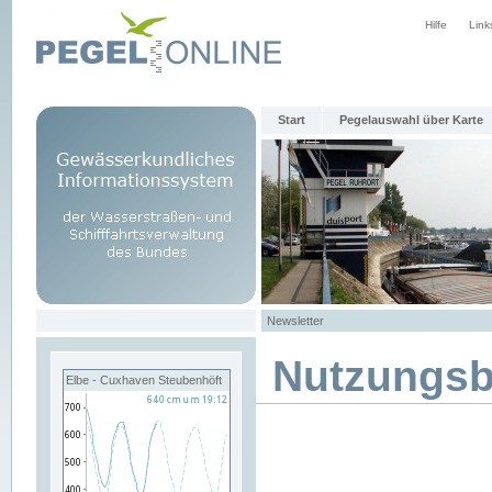
Hilfe
Link
Start
Pegelauswahl über Karte
Newsletter
Nutzungs
Elbe - Cuxhaven Steubenhöft