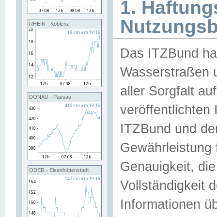
1. Haftun
Nutzungs
RHEIN - Koblenz
Das ITZBund han
Wasserstraßen u
aller Sorgfalt au
DONAU - Passau
veröffentlichte
ITZBund und de
Gewährleistung fü
Genauigkeit, die 
ODER - Eisenhüttenstadt
Vollständigkeit
Informationen 