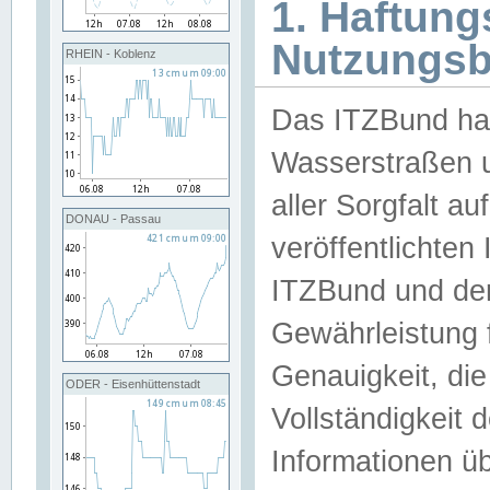
1. Haftun
Nutzungs
RHEIN - Koblenz
Das ITZBund han
Wasserstraßen u
aller Sorgfalt au
DONAU - Passau
veröffentlichte
ITZBund und de
Gewährleistung fü
Genauigkeit, die 
ODER - Eisenhüttenstadt
Vollständigkeit
Informationen 