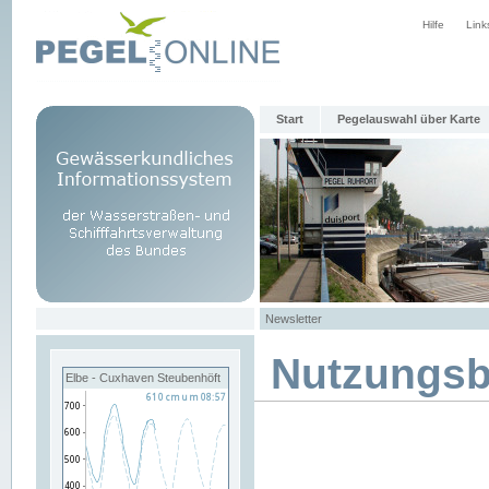
Hilfe
Link
Start
Pegelauswahl über Karte
Newsletter
Nutzungs
Elbe - Cuxhaven Steubenhöft