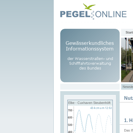
Start
Newsle
Nut
Elbe - Cuxhaven Steubenhöft
1. 
Das I