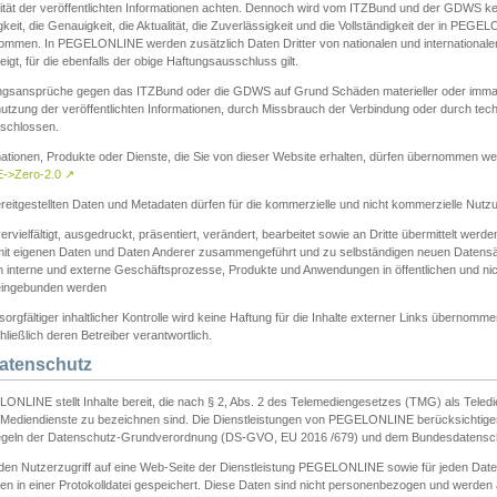
ität der veröffentlichten Informationen achten. Dennoch wird vom ITZBund und der GDWS kein
gkeit, die Genauigkeit, die Aktualität, die Zuverlässigkeit und die Vollständigkeit der in PEG
ommen. In PEGELONLINE werden zusätzlich Daten Dritter von nationalen und internationale
igt, für die ebenfalls der obige Haftungsausschluss gilt.
ngsansprüche gegen das ITZBund oder die GDWS auf Grund Schäden materieller oder immater
utzung der veröffentlichten Informationen, durch Missbrauch der Verbindung oder durch tec
schlossen.
mationen, Produkte oder Dienste, die Sie von dieser Website erhalten, dürfen übernommen we
->Zero-2.0
↗
reitgestellten Daten und Metadaten dürfen für die kommerzielle und nicht kommerzielle Nut
ervielfältigt, ausgedruckt, präsentiert, verändert, bearbeitet sowie an Dritte übermittelt werde
mit eigenen Daten und Daten Anderer zusammengeführt und zu selbständigen neuen Datens
in interne und externe Geschäftsprozesse, Produkte und Anwendungen in öffentlichen und nic
eingebunden werden
sorgfältiger inhaltlicher Kontrolle wird keine Haftung für die Inhalte externer Links übernomme
ließlich deren Betreiber verantwortlich.
Datenschutz
ONLINE stellt Inhalte bereit, die nach § 2, Abs. 2 des Telemediengesetzes (TMG) als Teled
s Mediendienste zu bezeichnen sind. Die Dienstleistungen von PEGELONLINE berücksichtigen
egeln der Datenschutz-Grundverordnung (DS-GVO, EU 2016 /679) und dem Bundesdatensc
eden Nutzerzugriff auf eine Web-Seite der Dienstleistung PEGELONLINE sowie für jeden Dat
en in einer Protokolldatei gespeichert. Diese Daten sind nicht personenbezogen und werden a