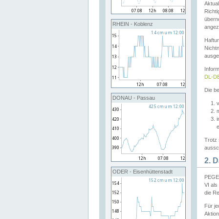
Aktual
Richti
übern
RHEIN - Koblenz
angeze
Haftu
Nichtn
ausge
Infor
DL-DE
Die be
DONAU - Passau
v
Trotz 
aussch
2. 
ODER - Eisenhüttenstadt
PEGEL
VI al
die R
Für j
Aktion