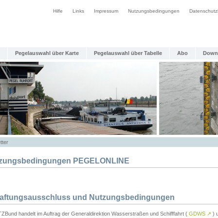
Hilfe
Links
Impressum
Nutzungsbedingungen
Datenschutz
Pegelauswahl über Karte
Pegelauswahl über Tabelle
Abo
Down
tter
zungsbedingungen PEGELONLINE
Haftungsausschluss und Nutzungsbedingungen
TZBund handelt im Auftrag der Generaldirektion Wasserstraßen und Schifffahrt (
GDWS
↗
) u