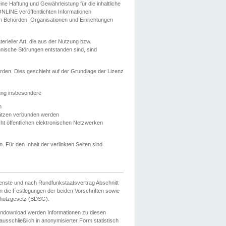
e Haftung und Gewährleistung für die inhaltliche
ELONLINE veröffentlichten Informationen
n Behörden, Organisationen und Einrichtungen
ieller Art, die aus der Nutzung bzw.
hnische Störungen entstanden sind, sind
rden. Dies geschieht auf der Grundlage der Lizenz
zung insbesondere
n
ätzen verbunden werden
ht öffentlichen elektronischen Netzwerken
n. Für den Inhalt der verlinkten Seiten sind
ienste und nach Rundfunkstaatsvertrag Abschnitt
 die Festlegungen der beiden Vorschriften sowie
hutzgesetz (BDSG).
endownload werden Informationen zu diesen
usschließlich in anonymisierter Form statistisch