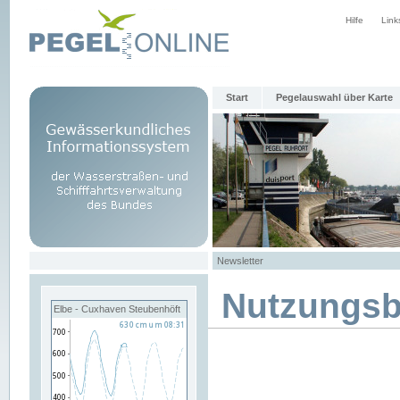
Hilfe
Link
Start
Pegelauswahl über Karte
Newsletter
Nutzungs
Elbe - Cuxhaven Steubenhöft