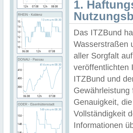
1. Haftun
Nutzungs
RHEIN - Koblenz
Das ITZBund han
Wasserstraßen u
aller Sorgfalt au
DONAU - Passau
veröffentlichte
ITZBund und de
Gewährleistung fü
Genauigkeit, die 
ODER - Eisenhüttenstadt
Vollständigkeit
Informationen 