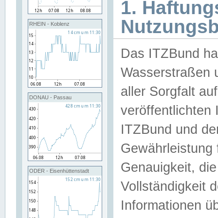
1. Haftun
Nutzungs
RHEIN - Koblenz
Das ITZBund han
Wasserstraßen u
aller Sorgfalt au
DONAU - Passau
veröffentlichte
ITZBund und de
Gewährleistung fü
Genauigkeit, die 
ODER - Eisenhüttenstadt
Vollständigkeit
Informationen 