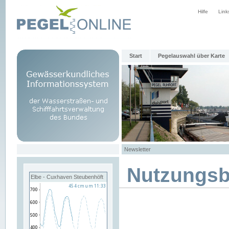
Hilfe
Link
Start
Pegelauswahl über Karte
Newsletter
Nutzungs
Elbe - Cuxhaven Steubenhöft