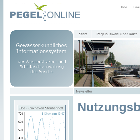
Hilfe
Link
Start
Pegelauswahl über Karte
Newsletter
Nutzungs
Elbe - Cuxhaven Steubenhöft