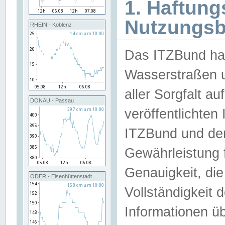
1. Haftun
Nutzungs
RHEIN - Koblenz
Das ITZBund han
Wasserstraßen u
aller Sorgfalt au
DONAU - Passau
veröffentlichte
ITZBund und de
Gewährleistung fü
Genauigkeit, die 
ODER - Eisenhüttenstadt
Vollständigkeit
Informationen 