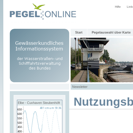
Hilfe
Link
Start
Pegelauswahl über Karte
Newsletter
Nutzungs
Elbe - Cuxhaven Steubenhöft