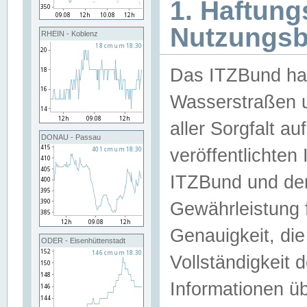
1. Haftun
Nutzungs
RHEIN - Koblenz
Das ITZBund han
Wasserstraßen u
aller Sorgfalt au
DONAU - Passau
veröffentlichte
ITZBund und de
Gewährleistung fü
Genauigkeit, die 
ODER - Eisenhüttenstadt
Vollständigkeit
Informationen 